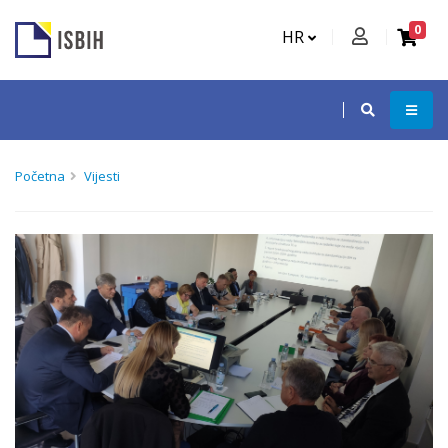
0
HR
Početna
Vijesti