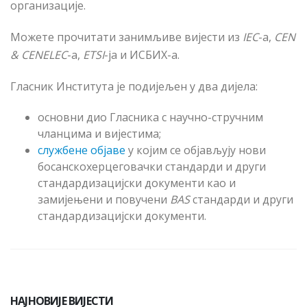
организације.
Можете прочитати занимљиве вијести из
IEC
-a,
CEN
& CENELEC
-a,
ETSI
-
ја
и
ИСБИХ
-a.
Гласник Института је подијељен у два дијела:
основни
дио
Гласника
с
научно
-
стручним
чланцима
и
вијестима
;
службене
објаве
у
којим
се
објављују
нови
босанскохерцеговачки
стандарди
и
други
стандардизацијски
документи
као
и
замијењени
и
повучени
BAS
стандарди
и
други
стандардизацијски
документи
.
НАЈНОВИЈЕ ВИЈЕСТИ