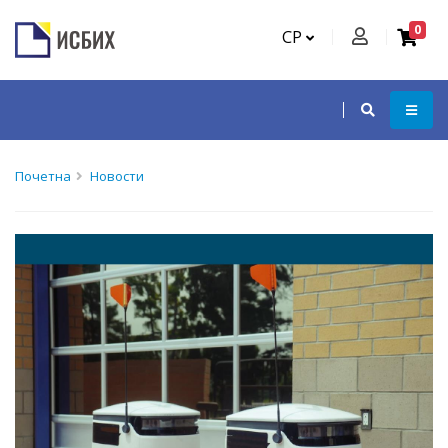
0
СР
Почетна
Новости