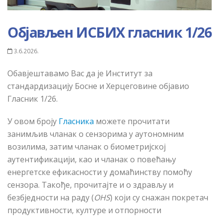
Објављен ИСБИХ гласник 1/26
3.6.2026.
Обавјештавамо Вас да је Институт за
стандардизацију Босне и Херцеговине објавио
Гласник 1/26.
У овом броју
Гласника
можете прочитати
занимљив чланак о сензорима у аутономним
возилима, затим чланак о биометријској
аутентификацији, као и чланак о повећању
енергетске ефикасности у домаћинству помоћу
сензора. Такође, прочитајте и о здрављу и
безбједности на раду (
OHS
) који су снажан покретач
продуктивности, културе и отпорности