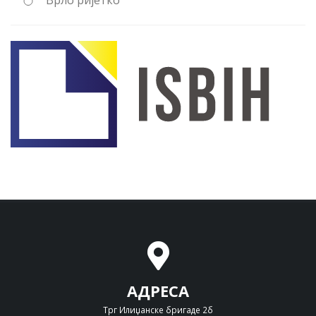
Врло ријетко
АДРЕСА
Трг Илиџанске бригаде 2б