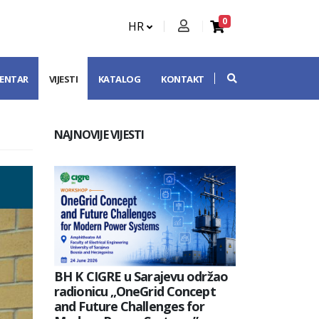
0
HR
CENTAR
VIJESTI
KATALOG
KONTAKT
NAJNOVIJE VIJESTI
BH K CIGRE u Sarajevu održao
radionicu „OneGrid Concept
and Future Challenges for