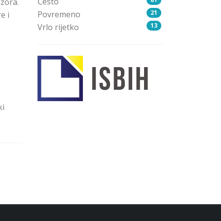
Često
nzora.
21
Povremeno
e i
13
Vrlo rijetko
ki