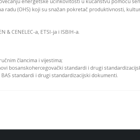
 o povećanju energetske učinkovitosti u kućanstvu pomoću se
 na radu (OHS) koji su snažan pokretač produktivnosti, kultur
 CEN & CENELEC-a, ETSI-ja i ISBIH-a.
učnim člancima i vijestima;
novi bosanskohercegovački standardi i drugi standardizacijs
 BAS standardi i drugi standardizacijski dokumenti.