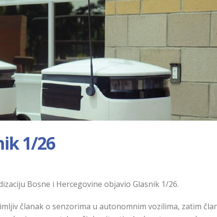
nik 1/26
dizaciju Bosne i Hercegovine objavio Glasnik 1/26.
imljiv članak o senzorima u autonomnim vozilima, zatim čla