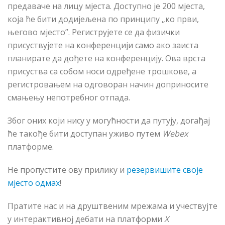
предаваче на лицу мјеста. Доступно је 200 мјеста,
која ће бити додијељена по принципу „ко први,
његово мјесто”. Региструјете се да физички
присуствујете на конференцији само ако заиста
планирате да дођете на конференцију. Ова врста
присуства са собом носи одређене трошкове, а
регистровањем на одговоран начин доприносите
смањењу непотребног отпада.
Због оних који нису у могућности да путују, догађај
ће такође бити доступан уживо путем
Webex
платформе.
Не пропустите ову прилику и
резервишите своје
мјесто одмах
!
Пратите нас и на друштвеним мрежама и учествујте
у интерактивној дебати на платформи
X