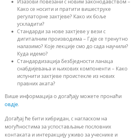
Изазови повезани с новим законодавством –
Како се носити и пратити вишеструке
регулаторне захтјеве? Како их боље
ускладити?
Стандарди за нове захтјеве у вези с
дигиталним производима – Гдје се тренутно
налазимо? Које лекције смо до сада научили?
Куда идемо?
Стандардизација
безбједности
ланаца
снабдијевања и њихових компоненти – Како
испунити захтјеве проистекле из нових
правних аката?
Више информација о догађају можете пронаћи
овдје
.
Догађај ће бити хибридан, с нагласком на
могућностима за успостављање пословних
контаката и интеракцију уживо за учеснике и