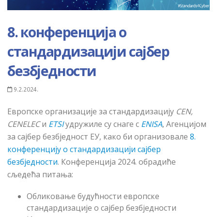
8. конференција о
стандардизацији сајбер
безбједности
9.2.2024.
Европске организације за стандардизацију
CEN,
CENELEC
и
ETSI
удружиле су снаге с
ENISA
, Агенцијом
за сајбер безбједност ЕУ, како би организовале
8.
конференцију о стандардизацији сајбер
безбједности
. Конференција 2024. обрадиће
сљедећа питања:
Обликовање будућности европске
стандардизације о сајбер безбједности