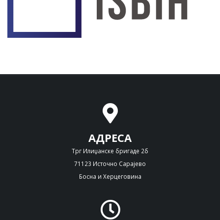
АДРЕСА
Трг Илиџанске бригаде 2б
71123 Источно Сарајево
Босна и Херцеговина