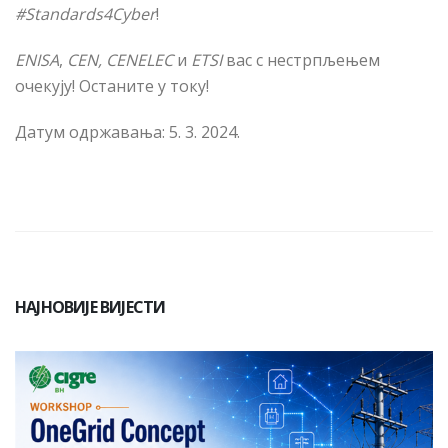
#Standards4Cyber
!
ENISA
,
CEN,
CENELEC
и
ETSI
вас с нестрпљењем
очекују! Останите у току!
Датум одржавања: 5. 3. 2024.
НАЈНОВИЈЕ ВИЈЕСТИ