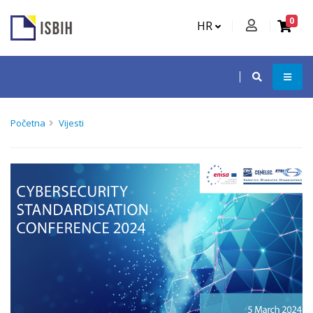
0
HR
Početna
Vijesti