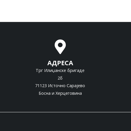
АДРЕСА
Трг Илиџанске бригаде
2б
71123 Источно Сарајево
Босна и Херцеговина