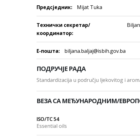
Предсjедник:
Mijat Tuka
Технички секретар/
Biljan
координатор:
E-пошта:
biljana.baljaj@isbih.gov.ba
ПОДРУЧЈЕ РАДА
Standardizacija u području ljekovitog i aromati
ВЕЗА СА МЕЂУНАРОДНИМ/ЕВРО
ISO/TC 54
Essential oils