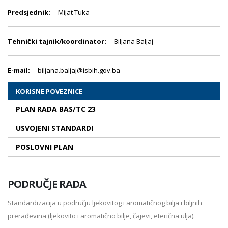
Predsjednik:
Mijat Tuka
Tehnički tajnik/koordinator:
Biljana Baljaj
E-mail:
biljana.baljaj@isbih.gov.ba
KORISNE POVEZNICE
PLAN RADA BAS/TC 23
USVOJENI STANDARDI
POSLOVNI PLAN
PODRUČJE RADA
Standardizacija u području ljekovitog i aromatičnog bilja i biljnih
prerađevina (ljekovito i aromatično bilje, čajevi, eterična ulja).