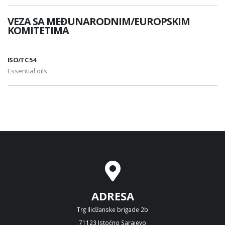
VEZA SA MEĐUNARODNIM/EUROPSKIM
KOMITETIMA
ISO/TC 54
Essential oils
ADRESA
Trg Ilidžanske brigade 2b
71123 Istočno Sarajevo