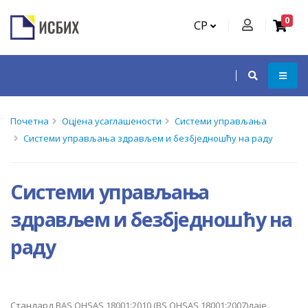
0
СР
Почетна
Оцјена усаглашености
Системи управљања
Системи управљања здрављем и безбједношћу на раду
Системи управљања
здрављем и безбједношћу на
раду
Стандард BAS OHSAS 18001:2010 (BS OHSAS 18001:2007)даје