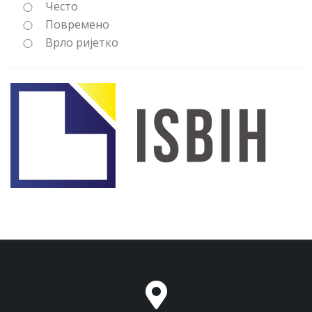
Често
Повремено
Врло ријетко