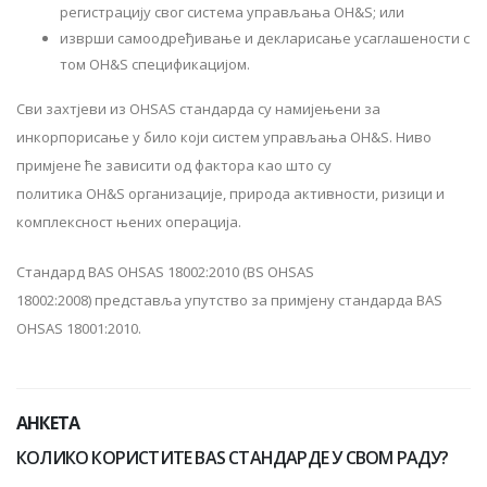
регистрацију свог система управљања OH&S; или
изврши самоодређивање и декларисање усаглашености с
том OH&S спецификацијом.
Сви захтјеви из OHSAS стандарда су намијењени за
инкорпорисање у било који систем управљања OH&S. Ниво
примјене ће зависити од фактора као што су
политика OH&S организације, природа активности, ризици и
комплексност њених операција.
Стандард BAS OHSAS 18002:2010 (BS OHSAS
18002:2008) представља упутство за примјену стандарда BAS
OHSAS 18001:2010.
АНКЕТА
КОЛИКО КОРИСТИТЕ BAS СТАНДАРДЕ У СВОМ РАДУ?