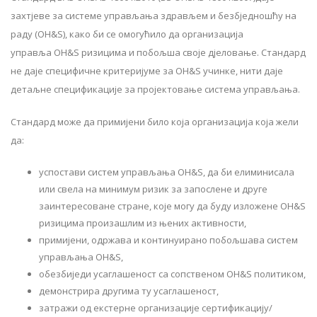
захтјеве за системе управљања здрављем и безбједношћу на
раду (OH&S), како би се омогућило да организација
управља OH&S ризицима и побољша своје дјеловање. Стандард
не даје специфичне критеријуме за OH&S учинке, нити даје
детаљне спецификације за пројектовање система управљања.
Стандард може да примијени било која организација која жели
да:
успостави систем управљања OH&S, да би елиминисала
или свела на минимум ризик за запослене и друге
заинтересоване стране, које могу да буду изложене OH&S
ризицима произашлим из њених активности,
примијени, одржава и континуирано побољшава систем
управљања OH&S,
обезбиједи усаглашеност са сопственом OH&S политиком,
демонстрира другима ту усаглашеност,
затражи од екстерне организације сертификацију/