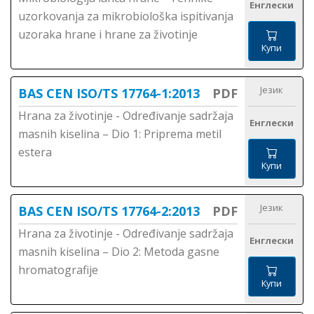
Енглески
uzorkovanja za mikrobiološka ispitivanja
uzoraka hrane i hrane za životinje
Купи
Језик
BAS CEN ISO/TS 17764-1:2013
PDF
Hrana za životinje - Određivanje sadržaja
Енглески
masnih kiselina – Dio 1: Priprema metil
estera
Купи
Језик
BAS CEN ISO/TS 17764-2:2013
PDF
Hrana za životinje - Određivanje sadržaja
Енглески
masnih kiselina – Dio 2: Metoda gasne
hromatografije
Купи