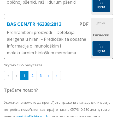
običnoj pšenici, raži i durum pšenici
Купи
Језик
BAS CEN/TR 16338:2013
PDF
Prehrambeni proizvodi – Detekcija
Енглески
alergena u hrani – Predložak za dodatne
informacije o imunološkim i
Купи
molekularnim biološkim metodama
Укупно 1395 резултата.
«
‹
1
2
3
›
»
Требате помоћ?
Уколико не можете да пронађете тражени стандард или вам је
потребна помоћ, контактирајте нас на 057/310-580 или путем е-
поште
prodaja@isbih.gov.ba
.
Ако имате додатних питања,