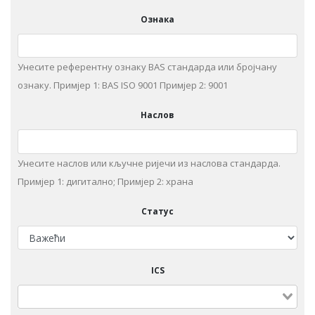
Ознака
Унесите референтну ознаку BAS стандарда или бројчану
ознаку. Примjeр 1: BAS ISO 9001 Примjeр 2: 9001
Наслов
Унeситe наслов или кључне ријечи из нaслoвa стaндaрдa.
Примjeр 1: дигитaлнo; Примjeр 2: храна
Статус
ICS