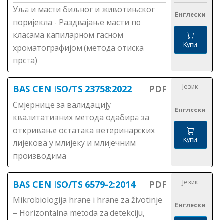
Уља и масти биљног и животињског
Енглески
поријекла - Раздвајање масти по
класама капиларном гасном
Купи
хроматографијом (метода отиска
прста)
Језик
BAS CEN ISO/TS 23758:2022
PDF
Смјернице за валидацију
Енглески
квалитативних метода одабира за
откривање остатака ветеринарских
Купи
лијекова у млијеку и млијечним
производима
Језик
BAS CEN ISO/TS 6579-2:2014
PDF
Mikrobiologija hrane i hrane za životinje
Енглески
– Horizontalna metoda za detekciju,