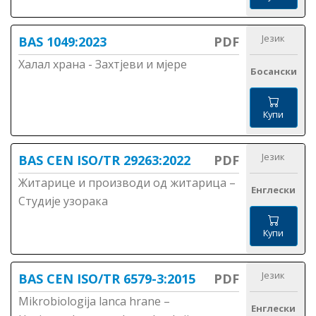
Језик
BAS 1049:2023
PDF
Халал храна - Захтјеви и мјере
Босански
Купи
Језик
BAS CEN ISO/TR 29263:2022
PDF
Житарице и производи од житарица –
Енглески
Студије узорака
Купи
Језик
BAS CEN ISO/TR 6579-3:2015
PDF
Mikrobiologija lanca hrane –
Енглески