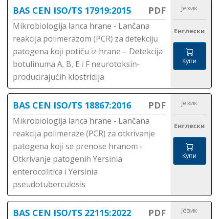
Језик
BAS CEN ISO/TS 17919:2015
PDF
Mikrobiologija lanca hrane - Lančana
Енглески
reakcija polimerazom (PCR) za detekciju
patogena koji potiču iz hrane – Detekcija
Купи
botulinuma A, B, E i F neurotoksin-
producirajućih klostridija
Језик
BAS CEN ISO/TS 18867:2016
PDF
Mikrobiologija lanca hrane - Lančana
Енглески
reakcija polimeraze (PCR) za otkrivanje
patogena koji se prenose hranom -
Купи
Otkrivanje patogenih Yersinia
enterocolitica i Yersinia
pseudotuberculosis
Језик
BAS CEN ISO/TS 22115:2022
PDF