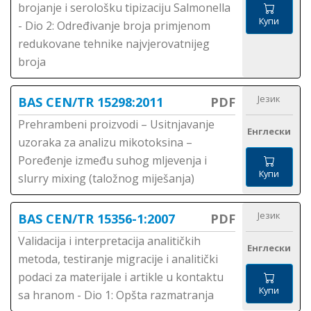
brojanje i serološku tipizaciju Salmonella
Купи
- Dio 2: Određivanje broja primjenom
redukovane tehnike najvjerovatnijeg
broja
Језик
BAS CEN/TR 15298:2011
PDF
Prehrambeni proizvodi – Usitnjavanje
Енглески
uzoraka za analizu mikotoksina –
Poređenje između suhog mljevenja i
Купи
slurry mixing (taložnog miješanja)
Језик
BAS CEN/TR 15356-1:2007
PDF
Validacija i interpretacija analitičkih
Енглески
metoda, testiranje migracije i analitički
podaci za materijale i artikle u kontaktu
Купи
sa hranom - Dio 1: Opšta razmatranja