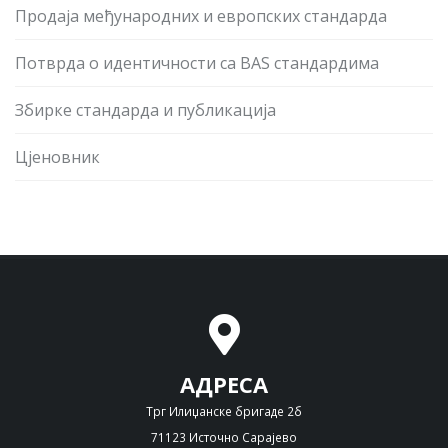
Продаја међународних и европских стандарда
Потврда о идентичности са BAS стандардима
Збирке стандарда и публикација
Цјеновник
АДРЕСА
Трг Илиџанске бригаде 2б
71123 Источно Сарајево