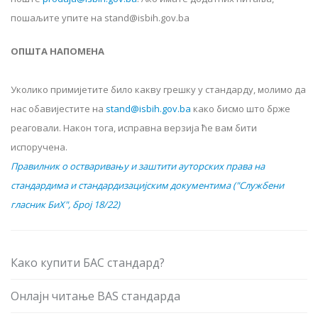
пошаљите упите на stand@isbih.gov.ba
ОПШТА НАПОМЕНА
Уколико примијетите било какву грешку у стандарду, молимо да
нас обавијестите на
stand@isbih.gov.ba
како бисмо што брже
реаговали. Након тога, исправна верзија ће вам бити
испоручена.
Правилник о остваривању и заштити ауторских права на
стандардима и стандардизацијским документима ("Службени
гласник БиХ", број 18/22)
Како купити БАС стандард?
Онлајн читање BAS стандарда