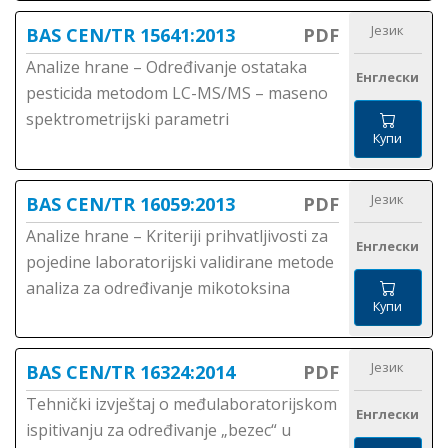
Језик
BAS CEN/TR 15641:2013
PDF
Analize hrane – Određivanje ostataka
Енглески
pesticida metodom LC-MS/MS – maseno
spektrometrijski parametri
Купи
Језик
BAS CEN/TR 16059:2013
PDF
Analize hrane – Kriteriji prihvatljivosti za
Енглески
pojedine laboratorijski validirane metode
analiza za određivanje mikotoksina
Купи
Језик
BAS CEN/TR 16324:2014
PDF
Tehnički izvještaj o međulaboratorijskom
Енглески
ispitivanju za određivanje „bezec“ u