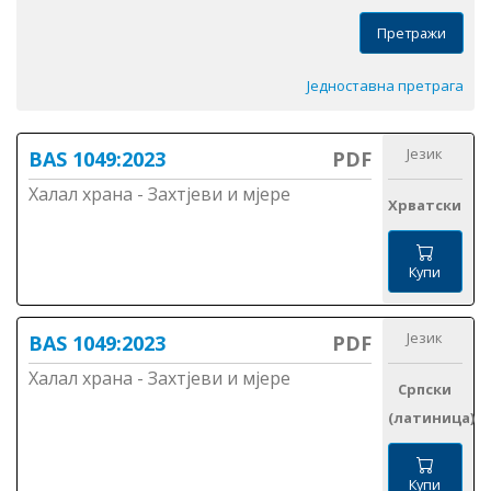
Претражи
Једноставна претрага
Језик
BAS 1049:2023
PDF
Халал храна - Захтјеви и мјере
Хрватски
Купи
Језик
BAS 1049:2023
PDF
Халал храна - Захтјеви и мјере
Српски
(латиница)
Купи