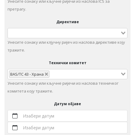
Унесите ознаку или кључне ријечи из наслова ICS за
претрагу.
Директиве
Унесите ознаку или клјучну ријеч из наслова директиве коју
тражите.
Технички комитет
BAS/TC 43 - Храна
Унeситe ознаку или кључне ријечи из наслова техничког
комитета коју тражите.
Датум објаве
Изабери датум
Изабери датум