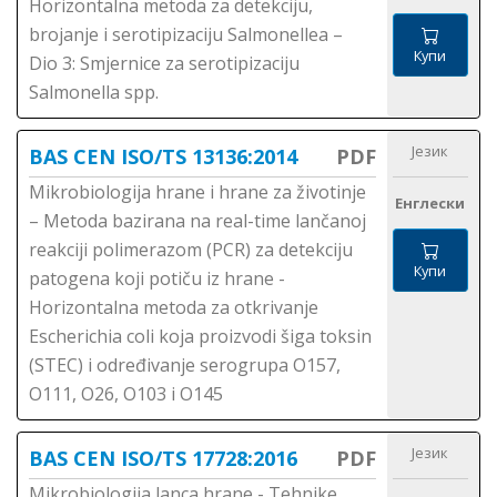
Horizontalna metoda za detekciju,
brojanje i serotipizaciju Salmonellea –
Купи
Dio 3: Smjernice za serotipizaciju
Salmonella spp.
Језик
BAS CEN ISO/TS 13136:2014
PDF
Mikrobiologija hrane i hrane za životinje
Енглески
– Metoda bazirana na real-time lančanoj
reakciji polimerazom (PCR) za detekciju
Купи
patogena koji potiču iz hrane -
Horizontalna metoda za otkrivanje
Escherichia coli koja proizvodi šiga toksin
(STEC) i određivanje serogrupa O157,
O111, O26, O103 i O145
Језик
BAS CEN ISO/TS 17728:2016
PDF
Mikrobiologija lanca hrane - Tehnike