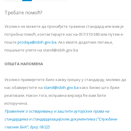
Требате помоћ?
Уколико не можете да пронађете тражени стандард или вам је
потребна помоћ, контактирајте нас на 057/310-580 или путем е-
поште
prodaja@isbih.gov.ba
.
Ако имате додатних питања,
пошаљите упите на stand@isbih.gov.ba
ОПШТА НАПОМЕНА
Уколико примијетите било какву грешку у стандарду, молимо да
нас обавијестите на
stand@isbih.gov.ba
како бисмо што брже
реаговали. Након тога, исправна верзија ће вам бити
испоручена.
Правилник о остваривању и заштити ауторских права на
стандардима и стандардизацијским документима ("Службени
гласник БиХ", број 18/22)