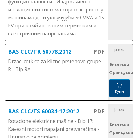
функционалности - Издржљивост
изолационих система који се користе у
машинама до и укључујући 50 MVA и 15
kV при комбинованим термичким и
електричним напрезањима
Језик
BAS CLC/TR 60778:2012
PDF
Drzaci cetkica za klizne prstenove grupe
Енглески
R - Tip RA
Француски
Купи
Језик
BAS CLC/TS 60034-17:2012
PDF
Rotacione električne mašine - Dio 17:
Енглески
Kavezni motori napajani pretvaračima -
Француски
Uputstvo za primjenu