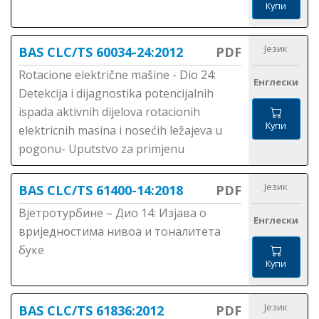
Купи
Језик
BAS CLC/TS 60034-24:2012
PDF
Rotacione električne mašine - Dio 24:
Енглески
Detekcija i dijagnostika potencijalnih
ispada aktivnih dijelova rotacionih
Купи
elektricnih masina i nosećih ležajeva u
pogonu- Uputstvo za primjenu
Језик
BAS CLC/TS 61400-14:2018
PDF
Вјетротурбине – Дио 14: Изјава о
Енглески
вриједностима нивоа и тоналитета
буке
Купи
Језик
BAS CLC/TS 61836:2012
PDF