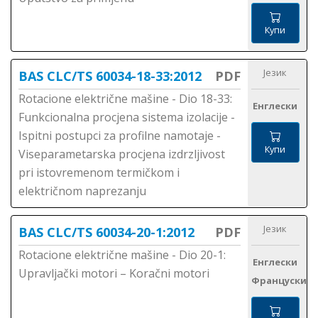
Купи
Језик
BAS CLC/TS 60034-18-33:2012
PDF
Rotacione električne mašine - Dio 18-33:
Енглески
Funkcionalna procjena sistema izolacije -
Ispitni postupci za profilne namotaje -
Купи
Viseparametarska procjena izdrzljivost
pri istovremenom termičkom i
električnom naprezanju
Језик
BAS CLC/TS 60034-20-1:2012
PDF
Rotacione električne mašine - Dio 20-1:
Енглески
Upravljački motori – Koračni motori
Француски