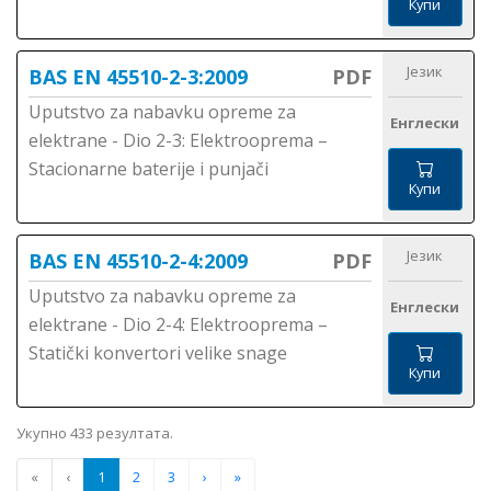
Купи
Језик
BAS EN 45510-2-3:2009
PDF
Uputstvo za nabavku opreme za
Енглески
elektrane - Dio 2-3: Elektrooprema –
Stacionarne baterije i punjači
Купи
Језик
BAS EN 45510-2-4:2009
PDF
Uputstvo za nabavku opreme za
Енглески
elektrane - Dio 2-4: Elektrooprema –
Statički konvertori velike snage
Купи
Укупно 433 резултата.
«
‹
1
2
3
›
»