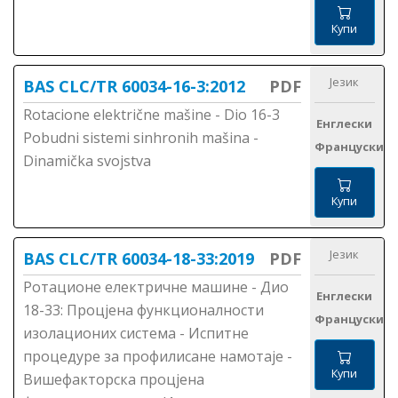
Купи
Језик
BAS CLC/TR 60034-16-3:2012
PDF
Rotacione električne mašine - Dio 16-3
Енглески
Pobudni sistemi sinhronih mašina -
Француски
Dinamička svojstva
Купи
Језик
BAS CLC/TR 60034-18-33:2019
PDF
Ротационе електричне машине - Дио
Енглески
18-33: Процјена функционалности
Француски
изолационих система - Испитне
процедуре за профилисане намотаје -
Купи
Вишефакторска процјена