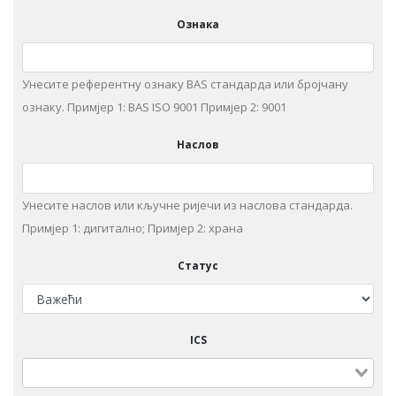
Ознака
Унесите референтну ознаку BAS стандарда или бројчану
ознаку. Примjeр 1: BAS ISO 9001 Примjeр 2: 9001
Наслов
Унeситe наслов или кључне ријечи из нaслoвa стaндaрдa.
Примjeр 1: дигитaлнo; Примjeр 2: храна
Статус
ICS