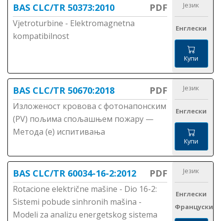
Језик
BAS CLC/TR 50373:2010
PDF
Vjetroturbine - Elektromagnetna
Енглески
kompatibilnost
Купи
Језик
BAS CLC/TR 50670:2018
PDF
Изложеност кровова с фотонапонским
Енглески
(PV) пољима спољашњем пожару —
Метода (е) испитивања
Купи
Језик
BAS CLC/TR 60034-16-2:2012
PDF
Rotacione električne mašine - Dio 16-2:
Енглески
Sistemi pobude sinhronih mašina -
Француски
Modeli za analizu energetskog sistema