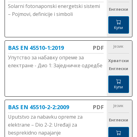
Solarni fotonaponski energetski sistemi
Енглески
– Pojmovi, definicije i simboli
Купи
Језик
BAS EN 45510-1:2019
PDF
Упутство за набавку опреме за
Хрватски
електране - Дио 1: Заједничке одредбе
Енглески
Купи
Језик
BAS EN 45510-2-2:2009
PDF
Uputstvo za nabavku opreme za
Енглески
elektrane – Dio 2-2: Uređaji za
besprekidno napajanje