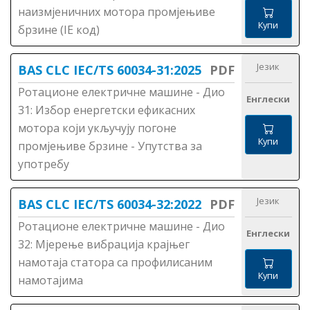
наизмјеничних мотора промјењиве
Купи
брзине (IE код)
Језик
BAS CLC IEC/TS 60034-31:2025
PDF
Ротационе електричне машине - Дио
Енглески
31: Избор енергетски ефикасних
мотора који укључују погоне
Купи
промјењиве брзине - Упутства за
употребу
Језик
BAS CLC IEC/TS 60034-32:2022
PDF
Ротационе електричне машине - Дио
Енглески
32: Мјерење вибрација крајњег
намотаја статора сa профилисаним
Купи
намотајима