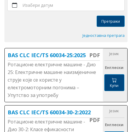
Изабери датум
Претражи
Једноставна претрага
Језик
BAS CLC IEC/TS 60034-25:2025
PDF
Ротационе електричне машине - Дио
Енглески
25: Електричне машине наизмјеничне
струје које се користе у
Купи
електромоторним погонима –
Упутство за употребу
Језик
BAS CLC IEC/TS 60034-30-2:2022
PDF
Ротационе електричне машине -
Енглески
Дио 30-2: Класе ефикасности