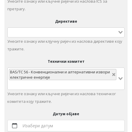
Унесите ознаку или кључне ријечи из наслова ICS за
претрагу.
Директиве
Унесите ознаку или клјучну ријеч из наслова директиве коју
тражите.
Технички комитет
BAS/TC 56 - Конвенционални и алтернативни извори
електричне енергије
Унeситe ознаку или кључне ријечи из наслова техничког
комитета коју тражите.
Датум објаве
Изабери датум