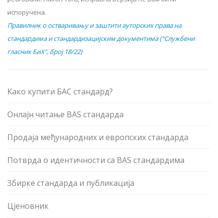
испоручена.
Правилник о остваривању и заштити ауторских права на
стандардима и стандардизацијским документима ("Службени
гласник БиХ", број 18/22)
Како купити БАС стандард?
Онлајн читање BAS стандарда
Продаја међународних и европских стандарда
Потврда о идентичности са BAS стандардима
Збирке стандарда и публикација
Цјеновник