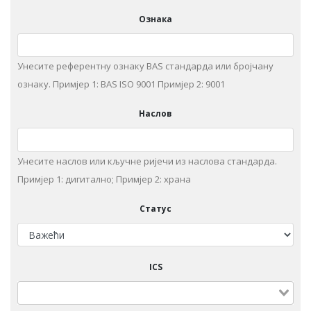
Ознака
Унесите референтну ознаку BAS стандарда или бројчану
ознаку. Примjeр 1: BAS ISO 9001 Примjeр 2: 9001
Наслов
Унeситe наслов или кључне ријечи из нaслoвa стaндaрдa.
Примjeр 1: дигитaлнo; Примjeр 2: храна
Статус
ICS