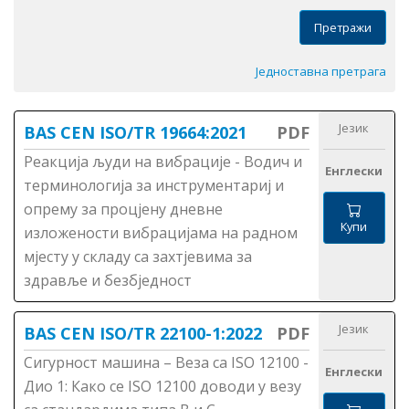
Претражи
Једноставна претрага
Језик
BAS CEN ISO/TR 19664:2021
PDF
Реакција људи на вибрације - Водич и
Енглески
терминологија за инструментариј и
опрему за процјену дневне
Купи
изложености вибрацијама на радном
мјесту у складу са захтјевима за
здравље и безбједност
Језик
BAS CEN ISO/TR 22100-1:2022
PDF
Сигурност машина – Веза са ISO 12100 -
Енглески
Дио 1: Како се ISО 12100 доводи у везу