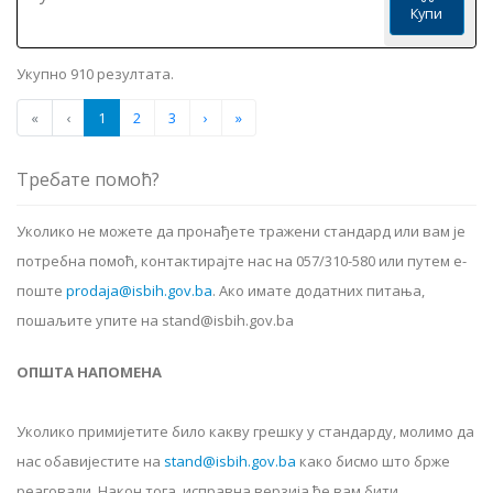
Купи
Укупно 910 резултата.
«
‹
1
2
3
›
»
Требате помоћ?
Уколико не можете да пронађете тражени стандард или вам је
потребна помоћ, контактирајте нас на 057/310-580 или путем е-
поште
prodaja@isbih.gov.ba
.
Ако имате додатних питања,
пошаљите упите на stand@isbih.gov.ba
ОПШТА НАПОМЕНА
Уколико примијетите било какву грешку у стандарду, молимо да
нас обавијестите на
stand@isbih.gov.ba
како бисмо што брже
реаговали. Након тога, исправна верзија ће вам бити