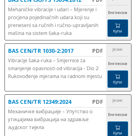
Mehaničke vibracije i udari – Mjerenje i
Енглески
procjena pojedinačnih udara koji su
preneseni sa ručnih i ručno-upravljanih
Купи
mašina na sistem šaka-ruka
Језик
BAS CEN/TR 1030-2:2017
PDF
Vibracije šaka-ruka – Smjernice za
Енглески
smanjenje opasnosti od vibracija - Dio 2:
Rukovođenje mjerama na radnom mjestu
Купи
Језик
BAS CEN/TR 12349:2024
PDF
Механичке вибрације – Упутство о
Енглески
утицајима вибрација на здравље
људског тијела
Купи