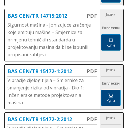
Језик
BAS CEN/TR 14715:2012
PDF
Sigurnost mašina - Jonizujuće zračenje
Енглески
koje emituju mašine – Smjernice za
primjenu tehničkih standarda u
Купи
projektovanju mašina da bi se ispunili
propisani zahtjevi
Језик
BAS CEN/TR 15172-1:2012
PDF
Vibracije cijelog tijela – Smjernice za
Енглески
smanjenje rizika od vibracija - Dio 1:
Inženjerske metode projektovanja
Купи
mašina
Језик
BAS CEN/TR 15172-2:2012
PDF