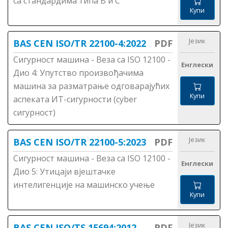
са стандардима типа B и C
Купи
Језик
BAS CEN ISO/TR 22100-4:2022
PDF
Сигурност машина - Веза са ISО 12100 -
Енглески
Дио 4: Упутство произвођачима
машина за разматрање одговарајућих
Купи
аспеката ИТ-сигурности (cyber
сигурност)
Језик
BAS CEN ISO/TR 22100-5:2023
PDF
Сигурност машина - Веза са ISО 12100 -
Енглески
Дио 5: Утицаји вјештачке
интелигенције на машинско учење
Купи
Језик
BAS CEN ISO/TS 15694:2012
PDF