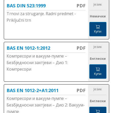
Језик
BAS DIN 523:1999
PDF
Trnovi za struganje. Radni predmet -
Немачки
Priključni trn
Купи
Језик
BAS EN 1012-1:2012
PDF
Компресори и вакуум-пумпе –
Енглески
Безбједносни захтјеви – Дио 1:
Компресори
Купи
Језик
BAS EN 1012-2+A1:2011
PDF
Компресори и вакуум-пумпе –
Енглески
Безбједносни захтјеви – Дио 2: Вакуум-
пумпе