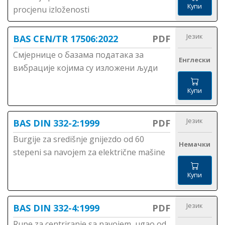
Купи
procjenu izloženosti
Језик
BAS CEN/TR 17506:2022
PDF
Смјернице о базама података за
Енглески
вибрације којима су изложени људи
Купи
Језик
BAS DIN 332-2:1999
PDF
Burgije za središnje gnijezdo od 60
Немачки
stepeni sa navojem za električne mašine
Купи
Језик
BAS DIN 332-4:1999
PDF
Rupe za centriranje sa navojem, ugao od