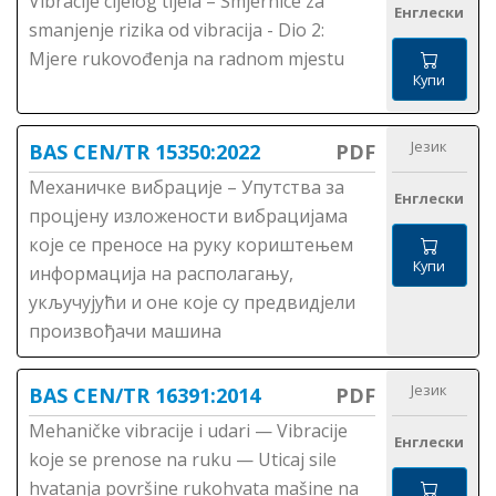
Vibracije cijelog tijela – Smjernice za
Енглески
smanjenje rizika od vibracija - Dio 2:
Mjere rukovođenja na radnom mjestu
Купи
Језик
BAS CEN/TR 15350:2022
PDF
Механичке вибрације – Упутства за
Енглески
процјену изложености вибрацијама
које се преносе на руку кориштењем
Купи
информација на располагању,
укључујући и оне које су предвидјели
произвођачи машина
Језик
BAS CEN/TR 16391:2014
PDF
Mehaničke vibracije i udari — Vibracije
Енглески
koje se prenose na ruku — Uticaj sile
hvatanja površine rukohvata mašine na