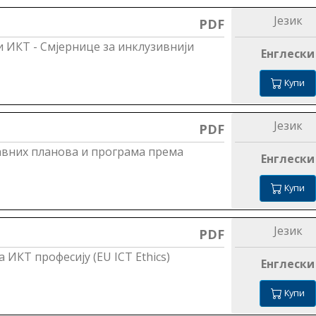
Језик
PDF
 ИКТ - Смјернице за инклузивнији
Енглески
Купи
Језик
PDF
тавних планова и програма према
Енглески
Купи
Језик
PDF
ИКТ професију (EU ICT Ethics)
Енглески
Купи