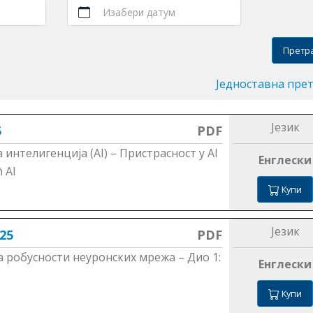
Изабери датум
Претр
Једноставна пре
Језик
5
PDF
интелигенција (АI) – Пристрасност у АI
Енглески
 АI
Купи
Језик
25
PDF
а робусности неуронских мрежа – Дио 1:
Енглески
Купи