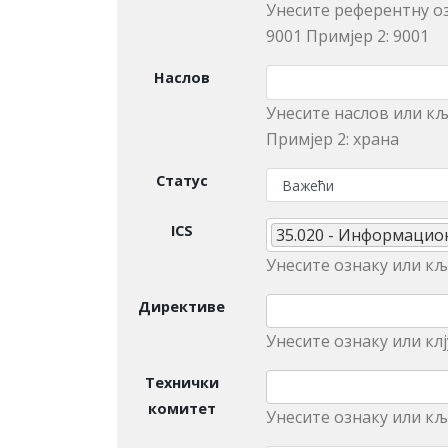
Унесите референтну оз
9001 Примjeр 2: 9001
Наслов
Унeситe наслов или кљ
Примjeр 2: храна
Статус
ICS
35.020 - Инфoрмaциo
Унесите ознаку или кљу
Директиве
Унесите ознаку или клј
Технички
комитет
Унeситe ознаку или кљ