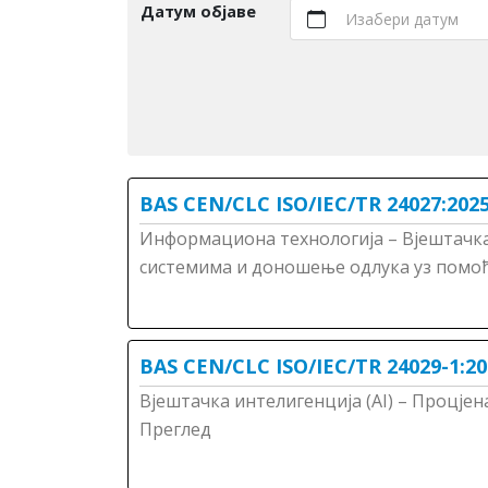
Датум објаве
Изабери датум
BAS CEN/CLC ISO/IEC/TR 24027:202
Информациона технологија – Вјештачка 
системима и доношење одлука уз помоћ
BAS CEN/CLC ISO/IEC/TR 24029-1:20
Вјештачка интелигенција (АI) – Процјен
Преглед