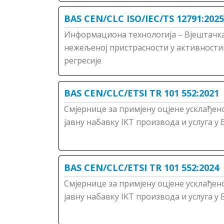
BAS CEN/CLC ISO/IEC/TS 12791:2025
Информациона технологија – Вјештачка
нежељеној пристрасности у активности
регресије
BAS CEN/CLC/ETSI TR 101 552:2021
Смјернице за примјену оцјене усклађено
јавну набавку IКТ производа и услуга у
BAS CEN/CLC/ETSI TR 101 552:2024
Смјернице за примјену оцјене усклађено
јавну набавку IKT производа и услуга у