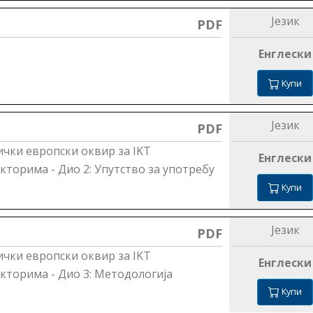
Језик
PDF
Енглески
Купи
Језик
PDF
нички европски оквир за IKТ
Енглески
кторима - Дио 2: Упутство за употребу
Купи
Језик
PDF
нички европски оквир за IKТ
Енглески
кторима - Дио 3: Методологија
Купи