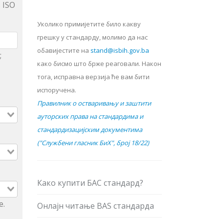
 ISO
Уколико примијетите било какву
грешку у стандарду, молимо да нас
обавијестите на
stand@isbih.gov.ba
;
како бисмо што брже реаговали. Након
тога, исправна верзија ће вам бити
испоручена.
Правилник о остваривању и заштити
ауторских права на стандардима и
стандардизацијским документима
("Службени гласник БиХ", број 18/22)
Како купити БАС стандард?
е.
Онлајн читање BAS стандарда