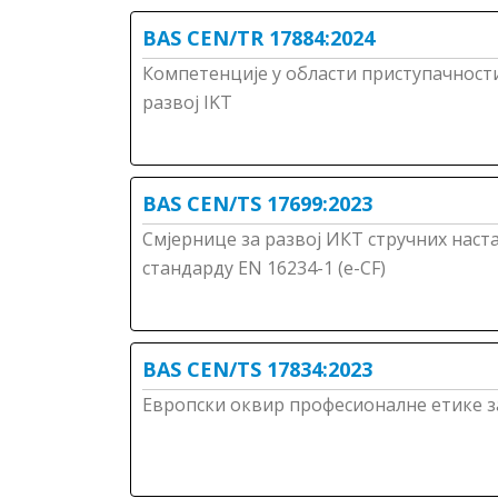
BAS CEN/TR 17884:2024
Компетенције у области приступачности
развој IKT
BAS CEN/TS 17699:2023
Смјернице за развој ИКТ стручних нас
стандарду EN 16234-1 (e-CF)
BAS CEN/TS 17834:2023
Европски оквир професионалне етике за 