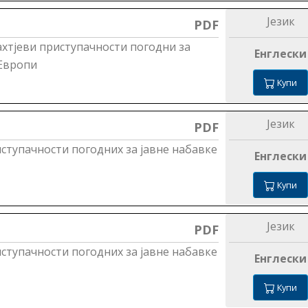
Језик
PDF
ахтјеви приступачности погодни за
Енглески
 Европи
Купи
Језик
PDF
ступачности погодних за јавне набавке
Енглески
Купи
Језик
PDF
ступачности погодних за јавне набавке
Енглески
Купи