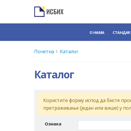
О НАМА
СТАНДАР
Почетна
Каталог
Каталог
Кoриститe форму испoд дa бистe прoн
прeтрaживaњe (jeдaн или вишe) у пo
Ознака