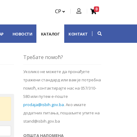
0
СР
АР
НОВОСТИ
КАТАЛОГ
КОНТАКТ
Требате помоћ?
Уколико не можете да пронађете
тражени стандард или вам је потребна
помоћ, контактирајте нас на 057/310-
580 или путем е-поште
prodaja@isbih.gov.ba
.
Ако имате
додатних питања, пошаљите упите на
stand@isbih.gov.ba
ОПШТА НАПОМЕНА