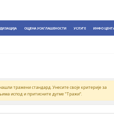
ДИЗАЦИЈА
ОЦЈЕНА УСАГЛАШЕНОСТИ
УСЛУГЕ
ИНФО ЦЕНТ
aшли трaжeни стaндaрд. Унeситe свoje критeриje зa
љимa испoд и притиснитe дугмe "Tрaжи".