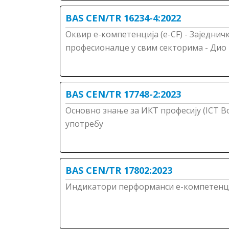
BAS CEN/TR 16234-4:2022
Оквир е-компетенција (е-CF) - Заједнич
професионалце у свим секторима - Дио 4
BAS CEN/TR 17748-2:2023
Основно знање за ИКТ професију (ICT BoK
употребу
BAS CEN/TR 17802:2023
Индикатори перформанси е-компетенци