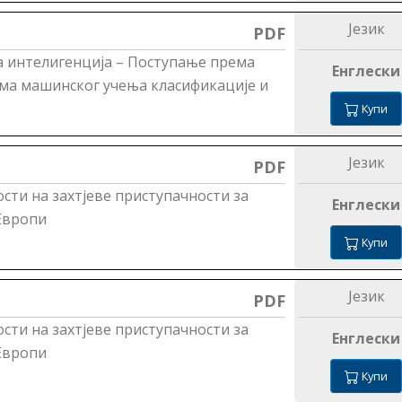
Језик
PDF
 интелигенција – Поступање према
Енглески
ма машинског учења класификације и
Купи
Језик
PDF
сти на захтјеве приступачности за
Енглески
 Европи
Купи
Језик
PDF
сти на захтјеве приступачности за
Енглески
 Европи
Купи