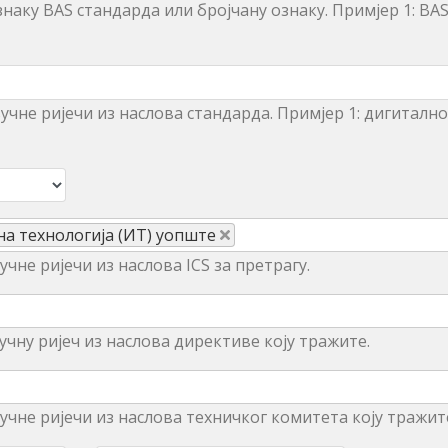
наку BAS стандарда или бројчану ознаку. Примjeр 1: BAS
учне ријечи из нaслoвa стaндaрдa. Примjeр 1: дигитaлнo
нa тeхнoлoгиja (ИT) уопште
чне ријечи из наслова ICS за претрагу.
учну ријеч из наслова директиве коју тражите.
учне ријечи из наслова техничког комитета коју тражит