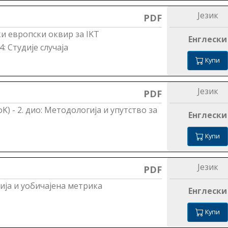
Језик
PDF
ки европски оквир за IKТ
Енглески
: Студије случаја
Купи
Језик
PDF
) - 2. дио: Методологија и упутство за
Енглески
Купи
Језик
PDF
ја и уобичајена метрика
Енглески
Купи