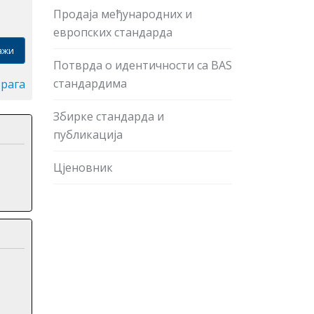
Продаја међународних и
европских стандарда
ажи
Потврда о идентичности са BAS
стандардима
трага
Збирке стандарда и
публикација
Цјеновник