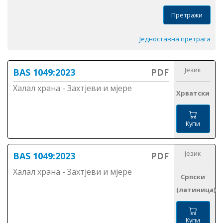
Претражи
Једноставна претрага
Језик
BAS 1049:2023
PDF
Халал храна - Захтјеви и мјере
Хрватски
Купи
Језик
BAS 1049:2023
PDF
Халал храна - Захтјеви и мјере
Српски
(латиница)
Купи