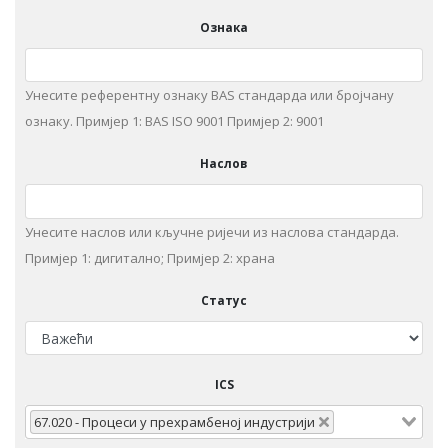
Ознака
Унесите референтну ознаку BAS стандарда или бројчану
ознаку. Примjeр 1: BAS ISO 9001 Примjeр 2: 9001
Наслов
Унeситe наслов или кључне ријечи из нaслoвa стaндaрдa.
Примjeр 1: дигитaлнo; Примjeр 2: храна
Статус
ICS
67.020 - Прoцeси у прeхрaмбeнoj индустриjи