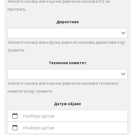
Унесите ознаку или кључне ријечи из наслова ICS за
претрагу.
Директиве
Унесите ознаку или клјучну ријеч из наслова директиве коју
тражите.
Технички комитет
Унeситe ознаку или кључне ријечи из наслова техничког
комитета коју тражите.
Датум објаве
Изабери датум
Изабери датум