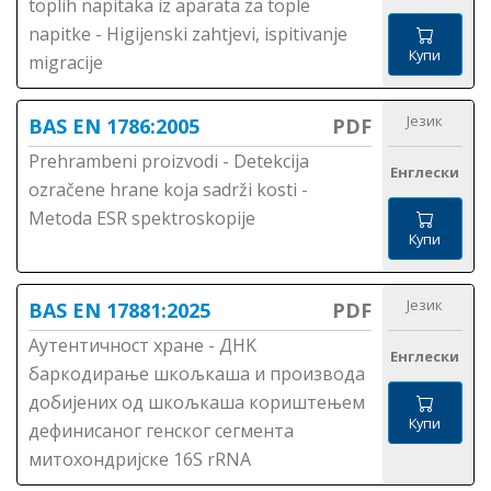
toplih napitaka iz aparata za tople
napitke - Higijenski zahtjevi, ispitivanje
Купи
migracije
Језик
BAS EN 1786:2005
PDF
Prehrambeni proizvodi - Detekcija
Енглески
ozračene hrane koja sadrži kosti -
Metoda ESR spektroskopije
Купи
Језик
BAS EN 17881:2025
PDF
Аутентичност хране - ДНK
Енглески
баркодирање шкољкаша и производа
добијених од шкољкаша кориштењем
Купи
дефинисаног генског сегмента
митохондријске 16S rRNA