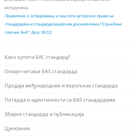
испоручена.
Правилник о остваривању и заштити ауторских права на
стандардима и стандардизацијским документима ("Службени
гласник БиХ", број 18/22)
Како купити БАС стандард?
Онлајн читање BAS стандарда
Продаја међународних и европских стандарда
Потврда о идентичности са BAS стандардима
Збирке стандарда и публикација
Цјеновник