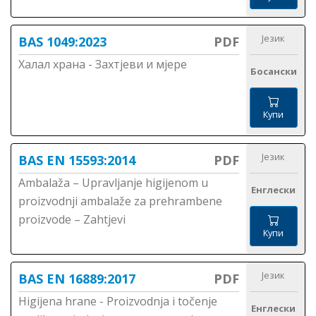
Језик
BAS 1049:2023
PDF
Халал храна - Захтјеви и мјере
Босански
Купи
Језик
BAS EN 15593:2014
PDF
Ambalaža – Upravljanje higijenom u
Енглески
proizvodnji ambalaže za prehrambene
proizvode – Zahtjevi
Купи
Језик
BAS EN 16889:2017
PDF
Higijena hrane - Proizvodnja i točenje
Енглески