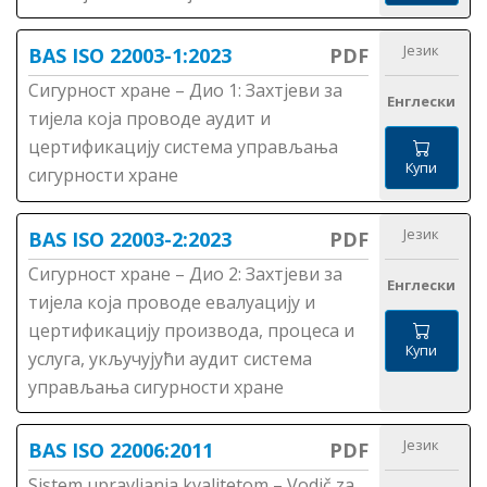
Језик
BAS ISO 22003-1:2023
PDF
Сигурност хране – Дио 1: Захтјеви за
Енглески
тијела која проводе аудит и
цертификацију система управљања
Купи
сигурности хране
Језик
BAS ISO 22003-2:2023
PDF
Сигурност хране – Дио 2: Захтјеви за
Енглески
тијела која проводе евалуацију и
цертификацију производа, процеса и
Купи
услуга, укључујући аудит система
управљања сигурности хране
Језик
BAS ISO 22006:2011
PDF
Sistem upravljanja kvalitetom – Vodič za