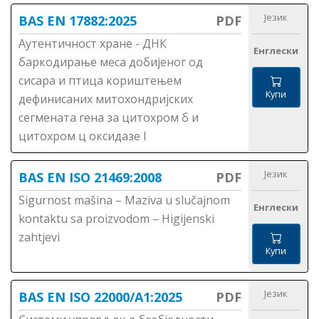
Језик
BAS EN 17882:2025
PDF
Аутентичност хране - ДНК
Енглески
баркодирање меса добијеног од
сисара и птица кориштењем
Купи
дефинисаних митохондријских
сегмената гена за цитохром б и
цитохром ц оксидазе I
Језик
BAS EN ISO 21469:2008
PDF
Sigurnost mašina – Maziva u slučajnom
Енглески
kontaktu sa proizvodom – Higijenski
zahtjevi
Купи
Језик
BAS EN ISO 22000/A1:2025
PDF