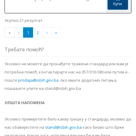
Купи
Укупно 21 резултат.
«
‹
1
2
›
»
Требате помоћ?
Уколико не можете да пронађете тражени стандард или вам је
потребна помоћ, контактирајте нас на 057/310-580 или путем е-
поште
prodaja@isbih.gov.ba
.
Ако имате додатних питања,
пошаљите упите на stand@isbih.gov.ba
ОПШТА НАПОМЕНА
Уколико примијетите било какву грешку у стандарду, молимо да
нас обавијестите на
stand@isbih.gov.ba
како бисмо што брже
реаговали. Након тога, исправна верзија ће вам бити