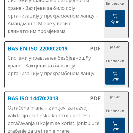
Системи управљања безбједности
Енглески
хране - Захтјеви за било коју
организацију у прехрамбеном ланцу –
Купи
Амандман 1: Мјере у вези с
климатским промјенама
Језик
BAS EN ISO 22000:2019
PDF
Системи управљања безбједношћу
Енглески
хране - Захтјеви за било коју
организацију у прехрамбеном ланцу
Купи
Језик
BAS ISO 14470:2013
PDF
Ozračena hrana – Zahtjevi za razvoj,
Енглески
validaciju i rutinsku kontrolu procesa
ozračavanja u kojem se koristi jonizujuće
Купи
zračenje za tretiranje hrane