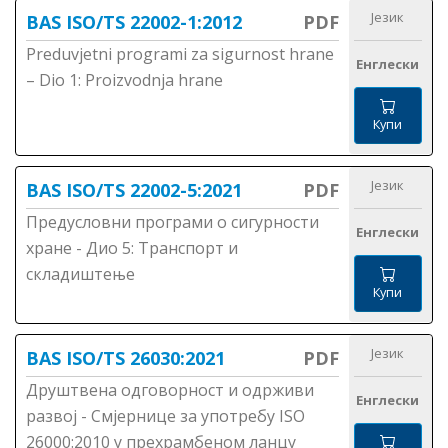
Језик
BAS ISO/TS 22002-1:2012
PDF
Preduvjetni programi za sigurnost hrane
Енглески
– Dio 1: Proizvodnja hrane
Купи
Језик
BAS ISO/TS 22002-5:2021
PDF
Предусловни програми о сигурности
Енглески
хране - Дио 5: Транспорт и
складиштење
Купи
Језик
BAS ISO/TS 26030:2021
PDF
Друштвена одговорност и одрживи
Енглески
развој - Смјернице за употребу ISO
26000:2010 у прехрамбеном ланцу