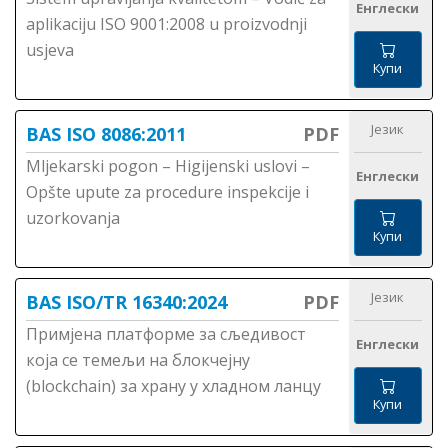
Енглески
aplikaciju ISO 9001:2008 u proizvodnji
usjeva
Купи
Језик
BAS ISO 8086:2011
PDF
Mljekarski pogon – Higijenski uslovi –
Енглески
Opšte upute za procedure inspekcije i
uzorkovanja
Купи
Језик
BAS ISO/TR 16340:2024
PDF
Примјена платформе за сљедивост
Енглески
која се темељи на блокчејну
(blockchain) за храну у хладном ланцу
Купи