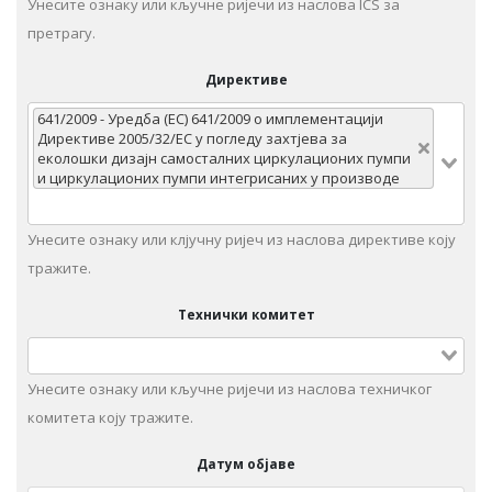
Унесите ознаку или кључне ријечи из наслова ICS за
претрагу.
Директиве
641/2009 - Уредба (EC) 641/2009 о имплементацији
Директиве 2005/32/EC у погледу захтјева за
еколошки дизајн самосталних циркулационих пумпи
и циркулационих пумпи интегрисаних у производе
Унесите ознаку или клјучну ријеч из наслова директиве коју
тражите.
Технички комитет
Унeситe ознаку или кључне ријечи из наслова техничког
комитета коју тражите.
Датум објаве