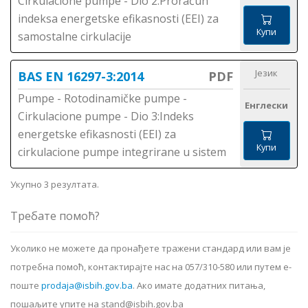
Cirkulacione pumpe - Dio 2:Proračun
indeksa energetske efikasnosti (EEI) za
Купи
samostalne cirkulacije
Језик
BAS EN 16297-3:2014
PDF
Pumpe - Rotodinamičke pumpe -
Енглески
Cirkulacione pumpe - Dio 3:Indeks
energetske efikasnosti (EEI) za
Купи
cirkulacione pumpe integrirane u sistem
Укупно 3 резултата.
Требате помоћ?
Уколико не можете да пронађете тражени стандард или вам је
потребна помоћ, контактирајте нас на 057/310-580 или путем е-
поште
prodaja@isbih.gov.ba
.
Ако имате додатних питања,
пошаљите упите на stand@isbih.gov.ba