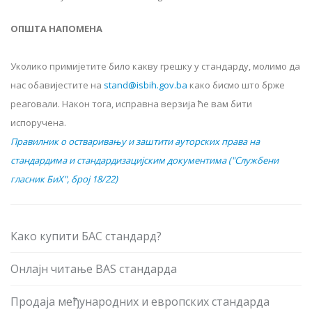
ОПШТА НАПОМЕНА
Уколико примијетите било какву грешку у стандарду, молимо да
нас обавијестите на
stand@isbih.gov.ba
како бисмо што брже
реаговали. Након тога, исправна верзија ће вам бити
испоручена.
Правилник о остваривању и заштити ауторских права на
стандардима и стандардизацијским документима ("Службени
гласник БиХ", број 18/22)
Како купити БАС стандард?
Онлајн читање BAS стандарда
Продаја међународних и европских стандарда