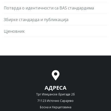
Потврда о идентичности са BAS стандардима
Збирке стандарда и публикација
Цјеновник
АДРЕСА
Трг Илиџанске бригаде 2б
71123 Источно Сарајево
Босна и Херцеговина