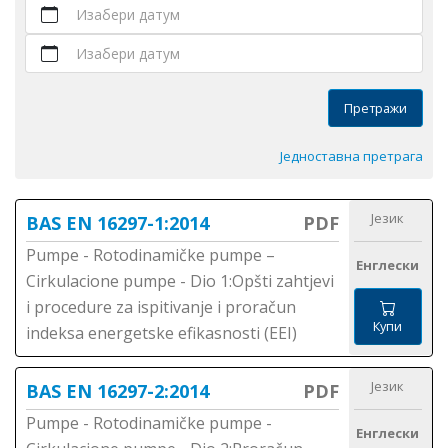
Изабери датум
Изабери датум
Претражи
Једноставна претрага
Језик
BAS EN 16297-1:2014
PDF
Pumpe - Rotodinamičke pumpe –
Енглески
Cirkulacione pumpe - Dio 1:Opšti zahtjevi
i procedure za ispitivanje i proračun
Купи
indeksa energetske efikasnosti (EEI)
Језик
BAS EN 16297-2:2014
PDF
Pumpe - Rotodinamičke pumpe -
Енглески