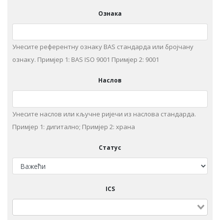
Ознака
Унесите референтну ознаку BAS стандарда или бројчану
ознаку. Примjeр 1: BAS ISO 9001 Примjeр 2: 9001
Наслов
Унeситe наслов или кључне ријечи из нaслoвa стaндaрдa.
Примjeр 1: дигитaлнo; Примjeр 2: храна
Статус
ICS