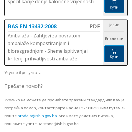
specifikacije donje kalorične vrijednosti
Купи
Језик
BAS EN 13432:2008
PDF
Ambalaža - Zahtjevi za povratom
Енглески
ambalaže kompostiranjem i
biorazgradnjom - Sheme ispitivanja i
Купи
kriteriji prihvatljivosti ambalaže
Укупно 6 резултата.
Требате помоћ?
Уколико не можете да пронађете тражени стандард или вам је
потребна помоћ, контактирајте нас на 057/310-580 или путем е-
поште
prodaja@isbih.gov.ba
.
Ако имате додатних питања,
пошаљите упите на stand@isbih.gov.ba