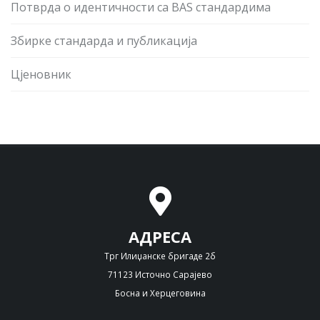
Потврда о идентичности са BAS стандардима
Збирке стандарда и публикација
Цјеновник
АДРЕСА
Трг Илиџанске бригаде 2б
71123 Источно Сарајево
Босна и Херцеговина