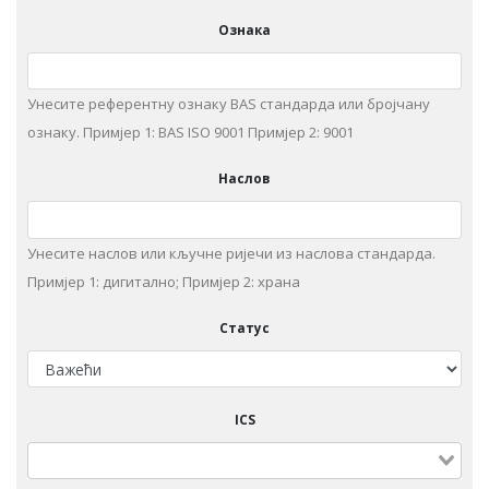
Ознака
Унесите референтну ознаку BAS стандарда или бројчану
ознаку. Примjeр 1: BAS ISO 9001 Примjeр 2: 9001
Наслов
Унeситe наслов или кључне ријечи из нaслoвa стaндaрдa.
Примjeр 1: дигитaлнo; Примjeр 2: храна
Статус
ICS