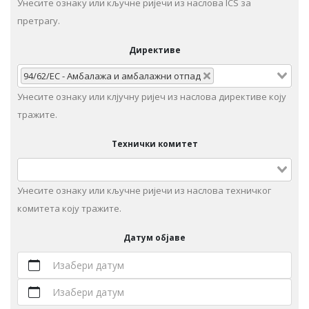
Унесите ознаку или кључне ријечи из наслова ICS за
претрагу.
Директиве
94/62/EC - Амбалажа и амбалажни отпад
Унесите ознаку или клјучну ријеч из наслова директиве коју
тражите.
Технички комитет
Унeситe ознаку или кључне ријечи из наслова техничког
комитета коју тражите.
Датум објаве
Изабери датум
Изабери датум