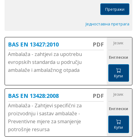
Претражи
Једноставна претрага
Језик
BAS EN 13427:2010
PDF
Ambalaža - zahtjevi za upotrebu
Енглески
evropskih standarda u području
ambalaže i ambalažnog otpada
Купи
Језик
BAS EN 13428:2008
PDF
Ambalaža - Zahtjevi specifični za
Енглески
proizvodnju i sastav ambalaže -
Preventivne mjere za smanjenje
Купи
potrošnje resursa