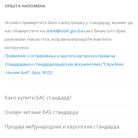
ОПШТА НАПОМЕНА
Уколико примијетите било какву грешку у стандарду, молимо да
нас обавијестите на
stand@isbih.gov.ba
како бисмо што брже
реаговали. Након тога, исправна верзија ће вам бити
испоручена.
Правилник о остваривању и заштити ауторских права на
стандардима и стандардизацијским документима ("Службени
гласник БиХ", број 18/22)
Како купити БАС стандард?
Онлајн читање BAS стандарда
Продаја међународних и европских стандарда