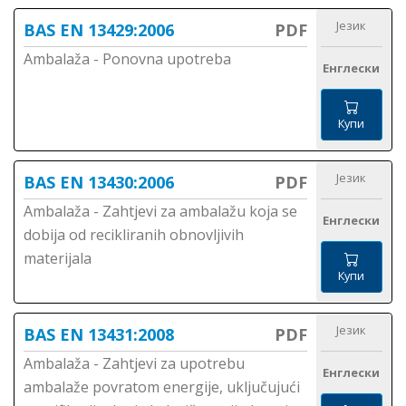
Језик
BAS EN 13429:2006
PDF
Ambalaža - Ponovna upotreba
Енглески
Купи
Језик
BAS EN 13430:2006
PDF
Ambalaža - Zahtjevi za ambalažu koja se
Енглески
dobija od recikliranih obnovljivih
materijala
Купи
Језик
BAS EN 13431:2008
PDF
Ambalaža - Zahtjevi za upotrebu
Енглески
ambalaže povratom energije, uključujući