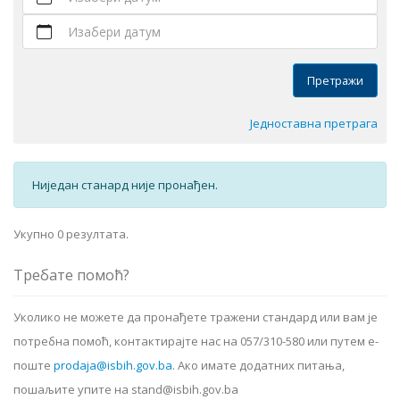
Изабери датум
Претражи
Једноставна претрага
Ниједан станард није пронађен.
Укупно 0 резултата.
Требате помоћ?
Уколико не можете да пронађете тражени стандард или вам је
потребна помоћ, контактирајте нас на 057/310-580 или путем е-
поште
prodaja@isbih.gov.ba
.
Ако имате додатних питања,
пошаљите упите на stand@isbih.gov.ba