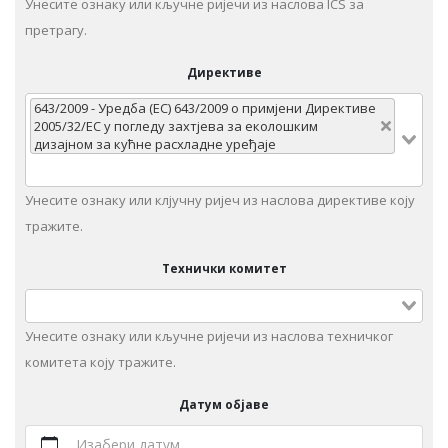
Унесите ознаку или кључне ријечи из наслова ICS за
претрагу.
Директиве
643/2009 - Уредба (ЕC) 643/2009 о примјени Директиве
2005/32/EC у погледу захтјева за еколошким
дизајном за кућне расхладне уређаје
Унесите ознаку или клјучну ријеч из наслова директиве коју
тражите.
Технички комитет
Унeситe ознаку или кључне ријечи из наслова техничког
комитета коју тражите.
Датум објаве
Изабери датум