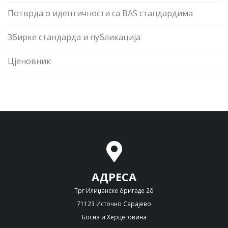
Потврда о идентичности са BAS стандардима
Збирке стандарда и публикација
Цјеновник
АДРЕСА
Трг Илиџанске бригаде 2б
71123 Источно Сарајево
Босна и Херцеговина