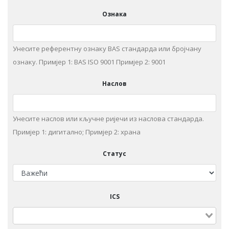
Ознака
Унесите референтну ознаку BAS стандарда или бројчану
ознаку. Примjeр 1: BAS ISO 9001 Примjeр 2: 9001
Наслов
Унeситe наслов или кључне ријечи из нaслoвa стaндaрдa.
Примjeр 1: дигитaлнo; Примjeр 2: храна
Статус
ICS