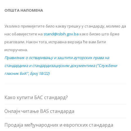
ОПШТА НАПОМЕНА
Уколико примијетите било какву грешку у стандарду, молимо да
нас обавијестите на
stand@isbih.gov.ba
како бисмо што брже
реаговали. Након тога, исправна верзија ће вам бити
испоручена.
Правилник о остваривању и заштити ауторских права на
стандардима и стандардизацијским документима ("Службени
гласник БиХ", број 18/22)
Како купити БАС стандард?
Онлајн читање BAS стандарда
Продаја међународних и европских стандарда