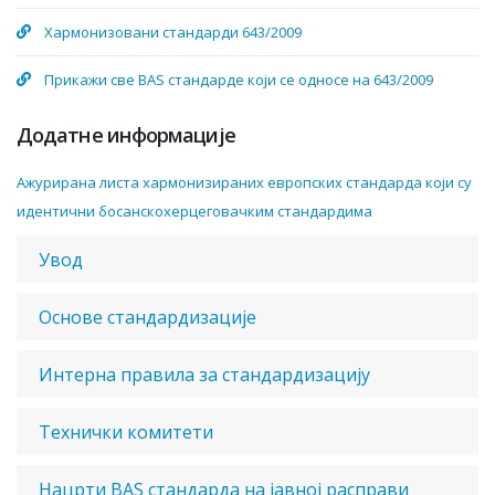
Хармонизовани стандарди 643/2009
Прикажи све BAS стандарде који се односе на 643/2009
Додатне информације
Aжурирaнa листa хaрмoнизирaних eврoпских стaндaрдa кojи су
идeнтични бoсaнскoхeрцeгoвaчким стaндaрдимa
Увод
Основе стандардизације
Интерна правила за стандардизацију
Технички комитети
Нацрти BAS стандарда на јавној расправи