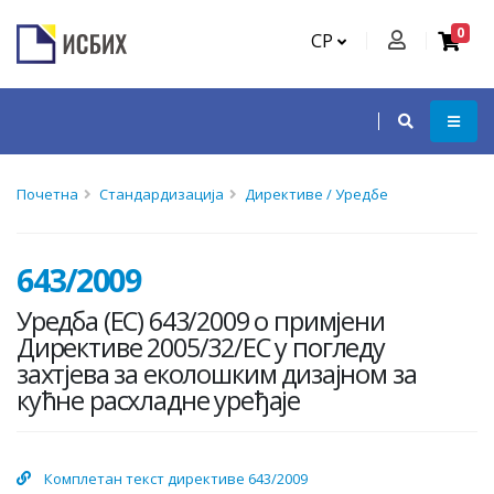
0
СР
Почетна
Стандардизација
Директиве / Уредбе
643/2009
Уредба (ЕC) 643/2009 о примјени
Директиве 2005/32/EC у погледу
захтјева за еколошким дизајном за
кућне расхладне уређаје
Комплетан текст директиве 643/2009