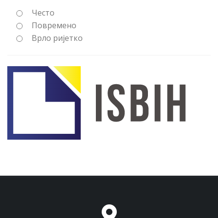
Често
Повремено
Врло ријетко