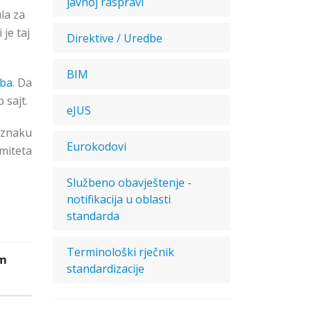
javnoj raspravi
la za
je taj
Direktive / Uredbe
BIM
.ba
. Da
 sajt.
eJUS
oznaku
Eurokodovi
miteta
Službeno obavještenje -
notifikacija u oblasti
standarda
Terminološki rječnik
um
standardizacije