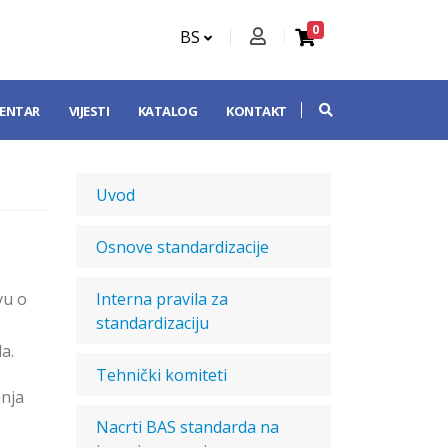
0
BS
CENTAR
VIJESTI
KATALOG
KONTAKT
Uvod
Osnove standardizacije
vu o
Interna pravila za
standardizaciju
a.
Tehnički komiteti
anja
Nacrti BAS standarda na