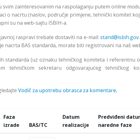
 svim zainteresovanim na raspolaganju putem online modu
i o nacrtu (naslov, područje primjene, tehnički komitet koji 
tupni su na web-sajtu ISBIH-a.
avnoj raspravi trebate dostaviti na e-mail:
stand@isbih.gov
nje nacrta BAS standarda, morate biti registrovani na naš web
h standarda (uz oznaku tehničkog komiteta i referentnu 
-om tehničkom sekretaru odgovarajućeg tehničkog ko
ledajte
Vodič za upotrebu obrasca za komentare
.
Faza
Datum
Predviđeni dat
izrade
BAS/TC
realizacije
naredne faze