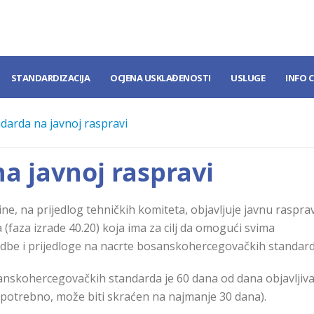
STANDARDIZACIJA
OCJENA USKLAĐENOSTI
USLUGE
INFO 
darda na javnoj raspravi
a javnoj raspravi
inе, na prijedlog tehničkih komiteta, objavljuje javnu raspra
aza izrade 40.20) koja ima za cilj da omogući svima
dbe i prijedloge na nacrte bosanskohercegovačkih standard
sanskohercegovačkih standarda je 60 dana od dana objavljiv
 potrebno, može biti skraćen na najmanje 30 dana).