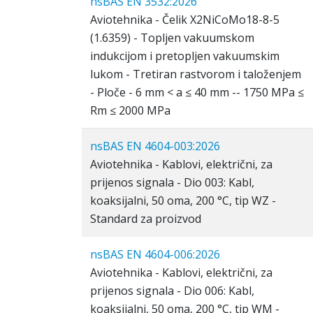
nsBAS EN 3532:2026
Aviotehnika - Čelik X2NiCoMo18-8-5
(1.6359) - Topljen vakuumskom
indukcijom i pretopljen vakuumskim
lukom - Tretiran rastvorom i taloženjem
- Ploče - 6 mm < a ≤ 40 mm -- 1750 MPa ≤
Rm ≤ 2000 MPa
nsBAS EN 4604-003:2026
Aviotehnika - Kablovi, električni, za
prijenos signala - Dio 003: Kabl,
koaksijalni, 50 oma, 200 °C, tip WZ -
Standard za proizvod
nsBAS EN 4604-006:2026
Aviotehnika - Kablovi, električni, za
prijenos signala - Dio 006: Kabl,
koaksijalni, 50 oma, 200 °C, tip WM -