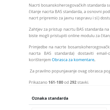
Nacrti bosanskohercegovačkih standarda su
čitanje nacrta BAS standarda, a osnovni podac
nacrt pripremio za javnu raspravu i sl.) dos
Zahtjev za pristup nacrtu BAS standarda na j
biste mogli pristupiti online modulu za čita
Primjedbe na nacrte bosanskohercegovački
nacrta BAS standarda) dostaviti email
korištenjem
Obrasca za komentare
.
Za pravilno popunjavanje ovag obrasca pog
Prikazano
161-180
od
292
stavki.
Oznaka standarda