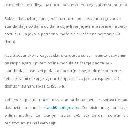
primjedbe i prijedloge na nacrte bosanskohercegovačkih standarda.
Rok za dostavljanje primjedbi na nacrte bosanskohercegovačkih
standarda je 60 dana od dana objavljivanja javne rasprave na web-
sajtu ISBIH-a (ako je potrebno, može biti skraćen na najmanje 30
dana).
Nacrti bosanskohercegovačkih standarda su svim zainteresovanim
na raspolaganju putem online modula za čitanje nacrta BAS
standarda, a osnovni podaci o nacrtu (naslov, područje primjene,
tehnički komitet koji je taj nacrt pripremio za javnu raspravu i sl.)
dostupni su na web-sajtu ISBIH-a.
Zahtjev za pristup nacrtu BAS standarda na javnoj raspravi trebate
dostaviti na e-mail:
stand@isbih.gov.ba
. Da biste mogli pristupiti
online modulu za čitanje nacrta BAS standarda, morate biti
registrovani na naš web sajt.