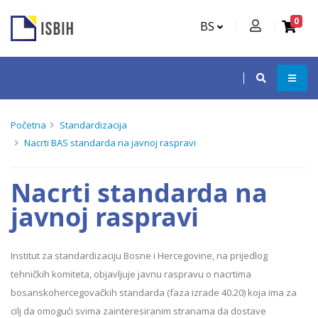
0
BS
Početna
Standardizacija
Nacrti BAS standarda na javnoj raspravi
Nacrti standarda na
javnoj raspravi
Institut za standardizaciju Bosnе i Hercegovinе, na prijedlog
tehničkih komiteta, objavljuje javnu raspravu o nacrtima
bosanskohercegovačkih standarda (faza izrade 40.20) koja ima za
cilj da omogući svima zainteresiranim stranama da dostave