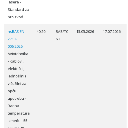
lasera -
Standard za
proizvod
nsBAS EN
40.20
BAS/TC
15.05.2026
17.07.2026
2713-
63
006:2026
Aviotehnika
- Kablovi,
električni,
jednožilni i
višežilni za
opću
upotrebu -
Radna
temperatura
između - 55