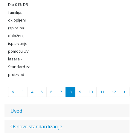
Dio 013: DR
familija,
oklopljeni
(spiralni) i
obloženi,
ispisivanje
pomoću UV
lasera -
Standard za
proizvod
3
4
5
6
7
8
9
10
11
12
Uvod
Osnove standardizacije