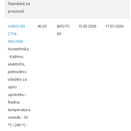
Standard za
proizvod
nsBAS EN
40.20
BAS/TC
15.05.2026
17.07.2026
2714-
63
003:2026
Aviotehnika
- Kablovi,
električni,
jednožilni i
višežilni za
opću
upotrebu -
Radna
temperatura
između - 55
°C i 260 °C -