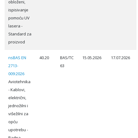
obloženi,
ispisivanje
pomoću UV
lasera -
Standard za
proizvod
nsBAS EN
40.20
BAS/TC
15.05.2026
17.07.2026
2713-
63
009:2026
Aviotehnika
- Kablovi,
električni,
jednožilni i
višežilni za
opću
upotrebu -
Radna