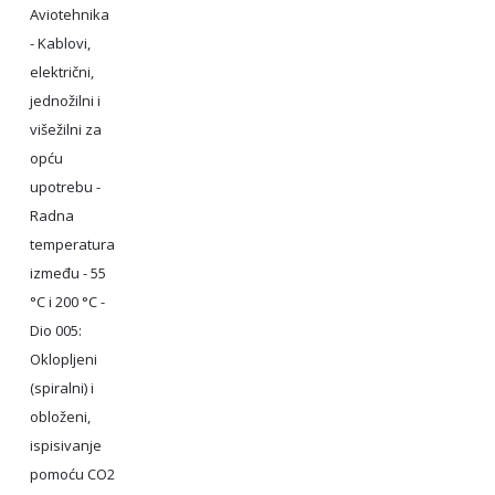
Aviotehnika
- Kablovi,
električni,
jednožilni i
višežilni za
opću
upotrebu -
Radna
temperatura
između - 55
°C i 200 °C -
Dio 005:
Oklopljeni
(spiralni) i
obloženi,
ispisivanje
pomoću CO2