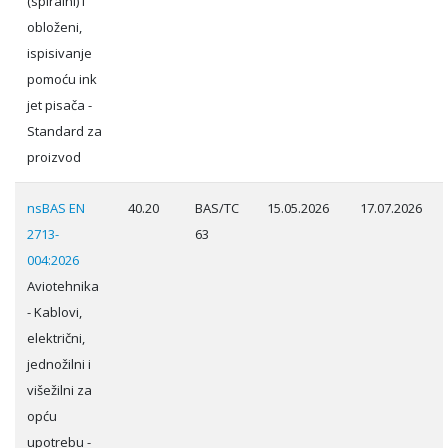
(spiralni) i
obloženi,
ispisivanje
pomoću ink
jet pisača -
Standard za
proizvod
nsBAS EN
40.20
BAS/TC
15.05.2026
17.07.2026
2713-
63
004:2026
Aviotehnika
- Kablovi,
električni,
jednožilni i
višežilni za
opću
upotrebu -