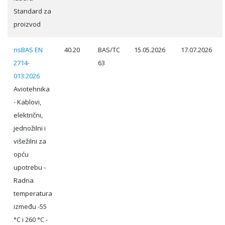
Standard za
proizvod
nsBAS EN
40.20
BAS/TC
15.05.2026
17.07.2026
2714-
63
013:2026
Aviotehnika
- Kablovi,
električni,
jednožilni i
višežilni za
opću
upotrebu -
Radna
temperatura
između -55
°C i 260 °C -