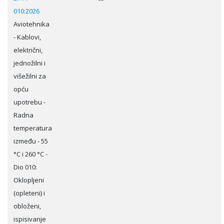
010:2026
Aviotehnika
- Kablovi,
električni,
jednožilni i
višežilni za
opću
upotrebu -
Radna
temperatura
između - 55
°C i 260 °C -
Dio 010:
Oklopljeni
(opleteni) i
obloženi,
ispisivanje