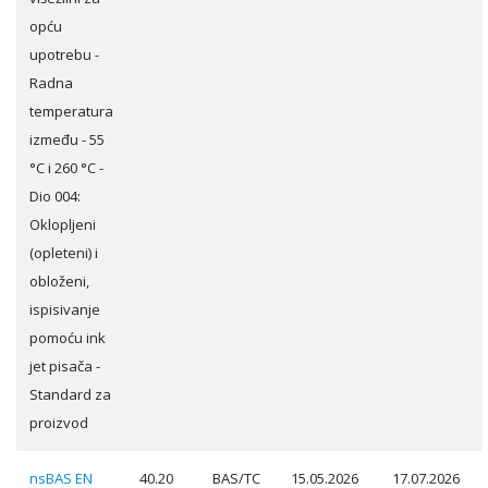
opću
upotrebu -
Radna
temperatura
između - 55
°C i 260 °C -
Dio 004:
Oklopljeni
(opleteni) i
obloženi,
ispisivanje
pomoću ink
jet pisača -
Standard za
proizvod
nsBAS EN
40.20
BAS/TC
15.05.2026
17.07.2026