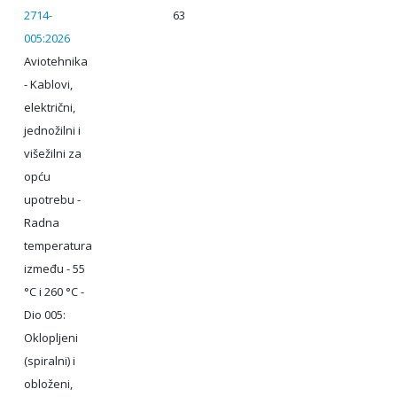
2714-
63
005:2026
Aviotehnika
- Kablovi,
električni,
jednožilni i
višežilni za
opću
upotrebu -
Radna
temperatura
između - 55
°C i 260 °C -
Dio 005:
Oklopljeni
(spiralni) i
obloženi,