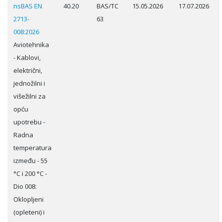
nsBAS EN
40.20
BAS/TC
15.05.2026
17.07.2026
2713-
63
008:2026
Aviotehnika
- Kablovi,
električni,
jednožilni i
višežilni za
opću
upotrebu -
Radna
temperatura
između - 55
°C i 200 °C -
Dio 008:
Oklopljeni
(opleteni) i