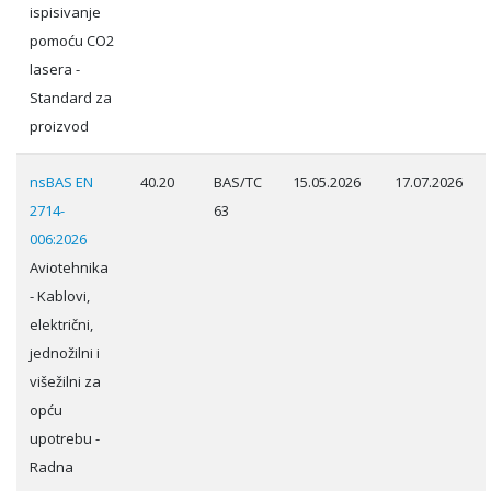
ispisivanje
pomoću CO2
lasera -
Standard za
proizvod
nsBAS EN
40.20
BAS/TC
15.05.2026
17.07.2026
2714-
63
006:2026
Aviotehnika
- Kablovi,
električni,
jednožilni i
višežilni za
opću
upotrebu -
Radna