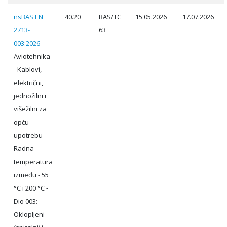
nsBAS EN
40.20
BAS/TC
15.05.2026
17.07.2026
2713-
63
003:2026
Aviotehnika
- Kablovi,
električni,
jednožilni i
višežilni za
opću
upotrebu -
Radna
temperatura
između - 55
°C i 200 °C -
Dio 003:
Oklopljeni