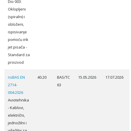
Dio 003:
Oklopljeni
(spiralni) i
obloženi,
ispisivanje
pomoću ink
jet pisača -
Standard za
proizvod
nsBAS EN
40.20
BAS/TC
15.05.2026
17.07.2026
2714-
63
004:2026
Aviotehnika
- Kablovi,
električni,
jednožilni i
višežilni za