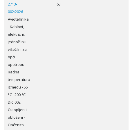
2713-
63
002:2026
Aviotehnika
- Kablovi,
električni,
jednožilni i
višežilni za
opću
upotrebu -
Radna
temperatura
između - 55
°C i 200 °C -
Dio 002:
Oklopljeni i
obloženi -
Općenito