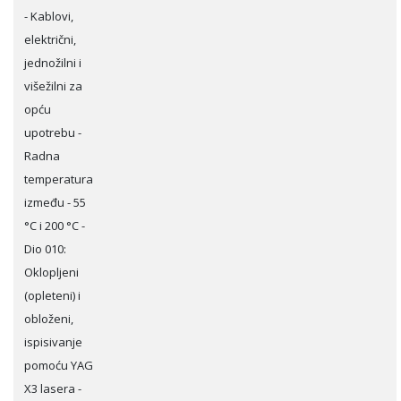
- Kablovi,
električni,
jednožilni i
višežilni za
opću
upotrebu -
Radna
temperatura
između - 55
°C i 200 °C -
Dio 010:
Oklopljeni
(opleteni) i
obloženi,
ispisivanje
pomoću YAG
X3 lasera -