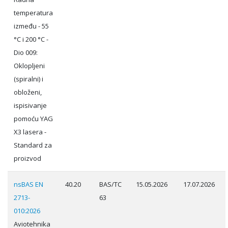
temperatura
između - 55
°C i 200 °C -
Dio 009:
Oklopljeni
(spiralni) i
obloženi,
ispisivanje
pomoću YAG
X3 lasera -
Standard za
proizvod
nsBAS EN
40.20
BAS/TC
15.05.2026
17.07.2026
2713-
63
010:2026
Aviotehnika