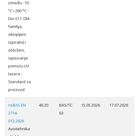
između - 55
°C i 260 °C -
Dio 011: DM
familija,
oklopljeni
(spiralni) i
obloženi,
ispisivanje
pomoću UV
lasera -
Standard za
proizvod
nsBAS EN
40.20
BAS/TC
15.05.2026
17.07.2026
2714-
63
012:2026
Aviotehnika