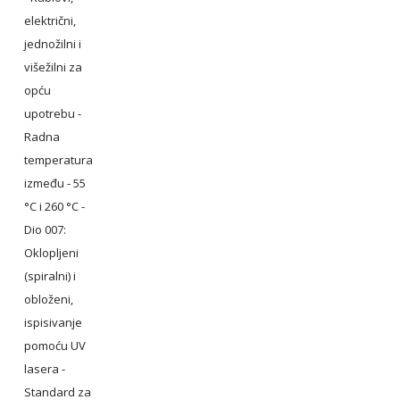
električni,
jednožilni i
višežilni za
opću
upotrebu -
Radna
temperatura
između - 55
°C i 260 °C -
Dio 007:
Oklopljeni
(spiralni) i
obloženi,
ispisivanje
pomoću UV
lasera -
Standard za