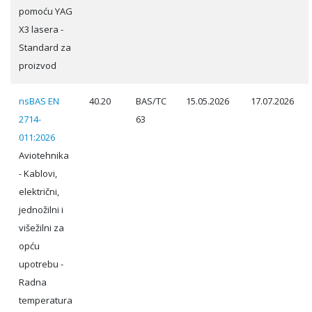
pomoću YAG
X3 lasera -
Standard za
proizvod
nsBAS EN
40.20
BAS/TC
15.05.2026
17.07.2026
2714-
63
011:2026
Aviotehnika
- Kablovi,
električni,
jednožilni i
višežilni za
opću
upotrebu -
Radna
temperatura