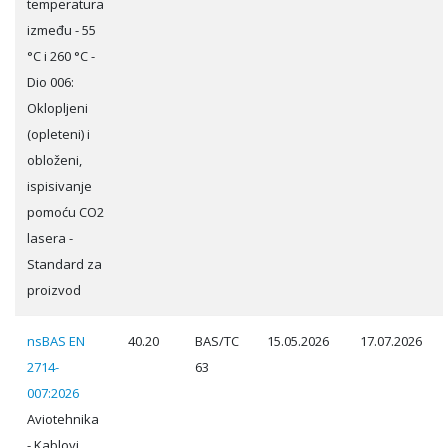
temperatura
između - 55
°C i 260 °C -
Dio 006:
Oklopljeni
(opleteni) i
obloženi,
ispisivanje
pomoću CO2
lasera -
Standard za
proizvod
nsBAS EN
40.20
BAS/TC
15.05.2026
17.07.2026
2714-
63
007:2026
Aviotehnika
- Kablovi,