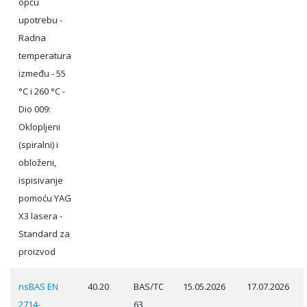
opću
upotrebu -
Radna
temperatura
između - 55
°C i 260 °C -
Dio 009:
Oklopljeni
(spiralni) i
obloženi,
ispisivanje
pomoću YAG
X3 lasera -
Standard za
proizvod
nsBAS EN
40.20
BAS/TC
15.05.2026
17.07.2026
2714-
63