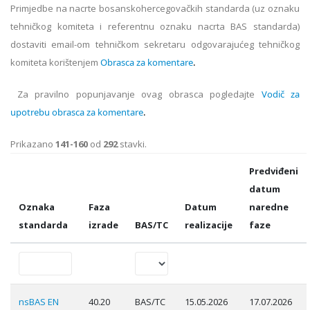
Primjedbe na nacrte bosanskohercegovačkih standarda (uz oznaku
tehničkog komiteta i referentnu oznaku nacrta BAS standarda)
dostaviti email-om tehničkom sekretaru odgovarajućeg tehničkog
komiteta korištenjem
Obrasca za komentare
.
Za pravilno popunjavanje ovag obrasca pogledajte
Vodič za
upotrebu obrasca za komentare
.
Prikazano
141-160
od
292
stavki.
Predviđeni
datum
Oznaka
Faza
Datum
naredne
standarda
izrade
BAS/TC
realizacije
faze
nsBAS EN
40.20
BAS/TC
15.05.2026
17.07.2026