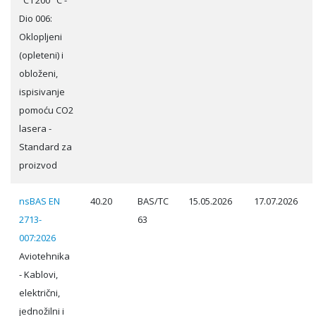
°C i 200 °C -
Dio 006:
Oklopljeni
(opleteni) i
obloženi,
ispisivanje
pomoću CO2
lasera -
Standard za
proizvod
nsBAS EN
40.20
BAS/TC
15.05.2026
17.07.2026
2713-
63
007:2026
Aviotehnika
- Kablovi,
električni,
jednožilni i