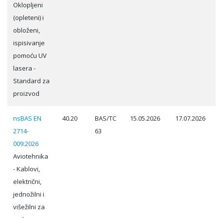
Oklopljeni
(opleteni) i
obloženi,
ispisivanje
pomoću UV
lasera -
Standard za
proizvod
nsBAS EN
40.20
BAS/TC
15.05.2026
17.07.2026
2714-
63
009:2026
Aviotehnika
- Kablovi,
električni,
jednožilni i
višežilni za