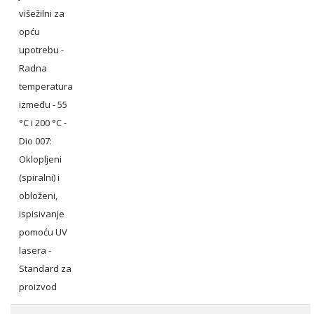
višežilni za
opću
upotrebu -
Radna
temperatura
između - 55
°C i 200 °C -
Dio 007:
Oklopljeni
(spiralni) i
obloženi,
ispisivanje
pomoću UV
lasera -
Standard za
proizvod