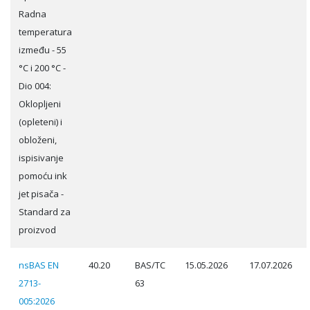
Radna
temperatura
između - 55
°C i 200 °C -
Dio 004:
Oklopljeni
(opleteni) i
obloženi,
ispisivanje
pomoću ink
jet pisača -
Standard za
proizvod
nsBAS EN
40.20
BAS/TC
15.05.2026
17.07.2026
2713-
63
005:2026