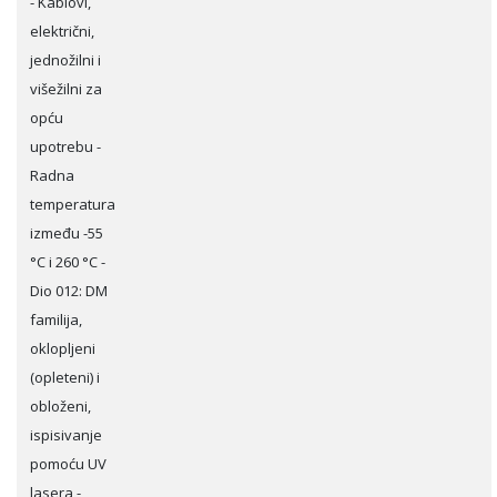
- Kablovi,
električni,
jednožilni i
višežilni za
opću
upotrebu -
Radna
temperatura
između -55
°C i 260 °C -
Dio 012: DM
familija,
oklopljeni
(opleteni) i
obloženi,
ispisivanje
pomoću UV
lasera -