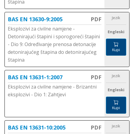
štapina
Jezik
BAS EN 13630-9:2005
PDF
Eksplozivi za civilne namjene -
Engleski
Detonirajući štapini i sporogoreći štapini
- Dio 9: Određivanje prenosa detonacije
Kupi
detonirajućeg štapina do detonirajućeg
štapina
Jezik
BAS EN 13631-1:2007
PDF
Eksplozivi za civilne namjene - Brizantni
Engleski
eksplozivi - Dio 1: Zahtjevi
Kupi
Jezik
BAS EN 13631-10:2005
PDF