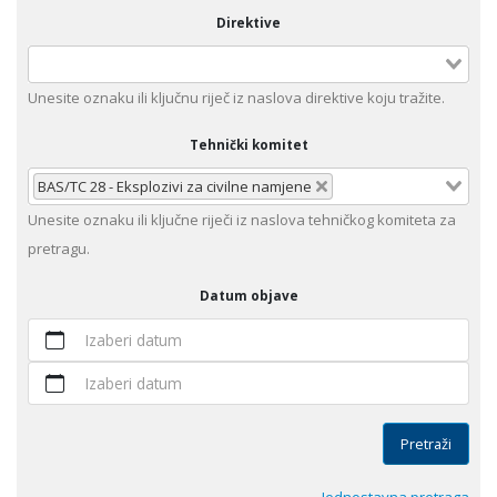
Direktive
Unеsitе oznaku ili klјučnu rijеč iz nаslоvа dirеktivе kојu trаžitе.
Tehnički komitet
BAS/TC 28 - Eksplozivi za civilne namjene
Unesite оznaku ili ključne riječi iz naslova tehničkog komiteta za
pretragu.
Datum objave
Izaberi datum
Izaberi datum
Pretraži