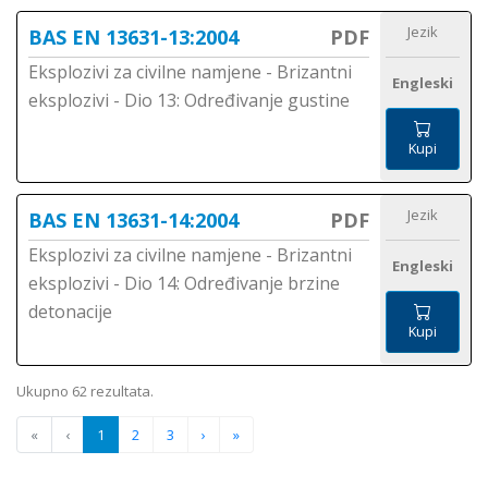
Jezik
BAS EN 13631-13:2004
PDF
Eksplozivi za civilne namjene - Brizantni
Engleski
eksplozivi - Dio 13: Određivanje gustine
Kupi
Jezik
BAS EN 13631-14:2004
PDF
Eksplozivi za civilne namjene - Brizantni
Engleski
eksplozivi - Dio 14: Određivanje brzine
detonacije
Kupi
Ukupno 62 rezultata.
«
‹
1
2
3
›
»