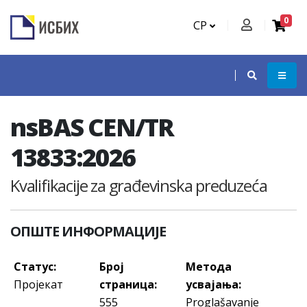
0
СР
nsBAS CEN/TR
13833:2026
Kvalifikacije za građevinska preduzeća
ОПШТЕ ИНФОРМАЦИЈЕ
Статус:
Број
Метода
Пројекат
страница:
усвајања:
555
Proglašavanje