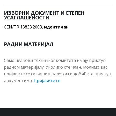
ИЗВОРНИ ДОКУМЕНТ И СТЕПЕН
УСАГЛАШЕНОСТИ
CEN/TR 13833:2003,
идентичан
РАДНИ МАТЕРИЈАЛ
Сaмo члaнoви тeхничкoг кoмитeтa имajу приступ
рaднoм мaтeриjaлу. Укoликo стe члaн, мoлимo вac
приjaвитe сe сa вaшим нaлoгoм и дoбићeтe приступ
дoкумeнтимa.
Пријавите се