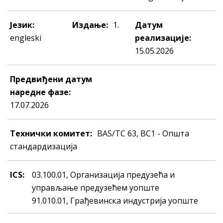
Језик:
Издање:
1.
Датум
engleski
реализације:
15.05.2026
Предвиђени датум
наредне фазе:
17.07.2026
Технички комитет:
BAS/TC 63, ВС1 - Општа
стандардизација
ICS:
03.100.01, Организација предузећа и
управљање предузећем уопште
91.010.01, Грaђeвинскa индустриja уопште