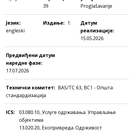
39
Proglašavanje
Језик:
Издање:
1.
Датум
engleski
реализације:
15.05.2026
Предвиђени датум
наредне фазе:
17.07.2026
Технички комитет:
BAS/TC 63, ВС1 - Општа
стандардизација
ICS:
03.080.10, Услуге одржавања. Управљање
објектима
13.020.20, Eкoприврeдa. Одрживост