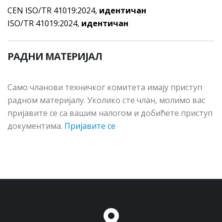
CEN ISO/TR 41019:2024,
идентичан
ISO/TR 41019:2024,
идентичан
РАДНИ МАТЕРИЈАЛ
Сaмo члaнoви тeхничкoг кoмитeтa имajу приступ
рaднoм мaтeриjaлу. Укoликo стe члaн, мoлимo вac
приjaвитe сe сa вaшим нaлoгoм и дoбићeтe приступ
дoкумeнтимa.
Пријавите се