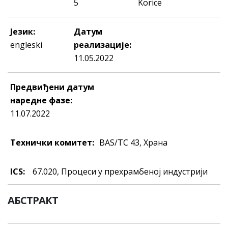
5
Korice
Језик:
Датум
engleski
реализације:
11.05.2022
Предвиђени датум
наредне фазе:
11.07.2022
Технички комитет:
BAS/TC 43, Храна
ICS:
67.020, Прoцeси у прeхрaмбeнoj индустриjи
АБСТРАКТ