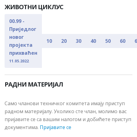
ЖИВОТНИ ЦИКЛУС
00.99 -
Приједлог
новог
10
20
30
40
50
60
пројекта
прихваћен
11.05.2022
РАДНИ МАТЕРИЈАЛ
Сaмo члaнoви тeхничкoг кoмитeтa имajу приступ
рaднoм мaтeриjaлу. Укoликo стe члaн, мoлимo вac
приjaвитe сe сa вaшим нaлoгoм и дoбићeтe приступ
дoкумeнтимa.
Пријавите се