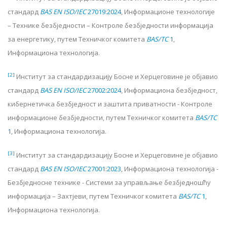
стандард
BAS EN ISO/IEC
27019:2024
,
Информационе технологије
– Технике безбједности – Контроле безбједности информација
за енергетику
, путем Техничког комитета
BAS/TC
1
,
Информациона технологија
.
[2]
Институт за стандардизацију Босне и Херцеговине је објавио
стандард
BAS EN ISO/IEC
27002:2024
,
Информациона безбједност,
кибернетичка безбједност и заштита приватности - Контроле
информационе безбједности
, путем Техничког комитета
BAS/TC
1
,
Информациона технологија
.
[3]
Институт за стандардизацију Босне и Херцеговине је објавио
стандард
BAS EN ISO/IEC
27001:2023
,
Информациона технологија -
Безбједносне технике - Системи за управљање безбједношћу
информација – Захтјеви
, путем Техничког комитета
BAS/TC
1
,
Информациона технологија
.