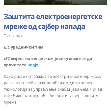
Заштита електроенергетске
мреже од сајбер напада
26.12.2024.
IEC
уреднички тим
IEC
вијест на енглеском језику можете да
прочитате
овдје
.
Како расте потражња за електричном енергијом,
расте и потреба за коришћењем дигиталних
технологија за управљање снабдијевањем. Никад
није било важније обезбиједити сајбер заштиту
мреже.