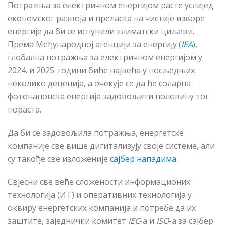
Потражња за електричном енергијом расте услијед
економског развоја и преласка на чистије изворе
енергије да би се испунили климатски циљеви.
Према Међународној агенцији за енергију (
IEA
),
глобална потражња за електричном енергијом у
2024. и 2025. години биће највећа у посљедњих
неколико деценија, а очекује се да ће соларна
фотонапонска енергија задовољити половину тог
пораста.
Да би се задовољила потражња, енергетске
компаније све више дигитализују своје системе, али
су такође све изложеније
сајбер нападима
.
Свјесни све веће сложености информационих
технологија (ИТ) и оперативних технологија у
оквиру енергетских компанија и потребе да их
заштите, заједнички комитет
IEC
-а и
ISO
-а за сајбер