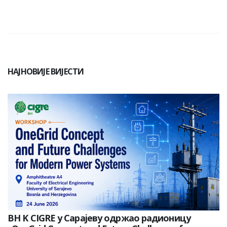
НАЈНОВИЈЕ ВИЈЕСТИ
BH K CIGRE у Сарајеву одржао радионицу