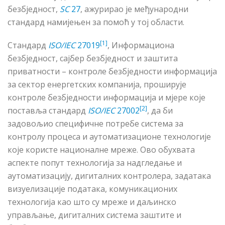
безбједност,
SC
27
,
ажурирао
je
међународни
стандард намијењен за помоћ у тој области.
[1]
Стандард
ISO/IEC
27019
, Информациона
безбједност, сајбер безбједност и заштита
приватности – контроле безбједности информација
за сектор енергетских компанија, проширује
контроле безбједности информација и мјере које
[2]
поставља стандард
ISO/IEC
27002
, да би
задовољио специфичне потребе система за
контролу процеса и аутоматизационе технологије
које користе националне мреже. Ово обухвата
аспекте попут технологија за надгледање и
аутоматизацију, дигиталних контролера, задатака
визуелизације података, комуникационих
технологија као што су мреже и даљинско
управљање, дигиталних система заштите и