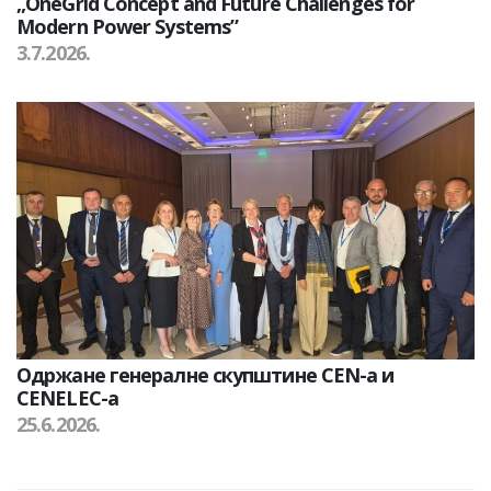
„OneGrid Concept and Future Challenges for
Modern Power Systems”
3.7.2026.
Одржане генералне скупштине CEN-а и
CENELEC-а
25.6.2026.