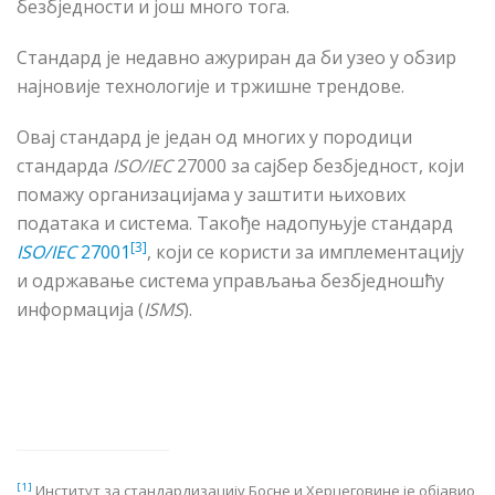
безбједности и још много тога.
Стандард је недавно ажуриран да би узео у обзир
најновије технологије и тржишне трендове.
Овај стандард је један од многих у породици
стандарда
ISO/IEC
27000 за
сајбер безбједност
, који
помажу организацијама у заштити њихових
података и система. Такође надопуњује стандард
[3]
ISO/IEC
27001
, који се користи за имплементацију
и одржавање система управљања безбједношћу
информација (
ISMS
).
[1]
Институт за стандардизацију Босне и Херцеговине је објавио