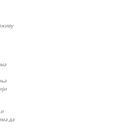
држиву
има
ања
ији
 и
има
да