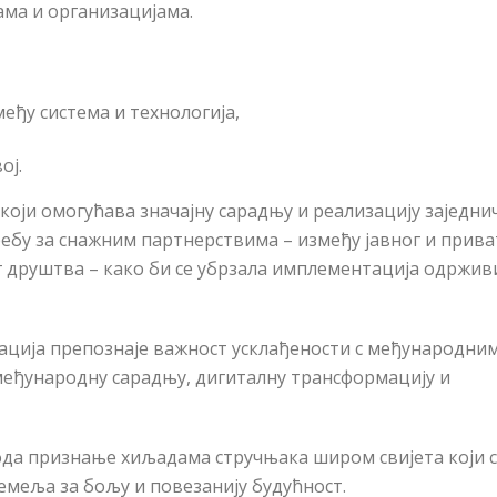
ама и организацијама.
еђу система и технологија,
ој.
који омогућава значајну сарадњу и реализацију заједни
бу за снажним партнерствима – између јавног и прива
г друштва – како би се убрзала имплементација одржив
ација препознаје важност усклађености с међународни
 међународну сарадњу, дигиталну трансформацију и
е ода признање хиљадама стручњака широм свијета који 
емеља за бољу и повезанију будућност.