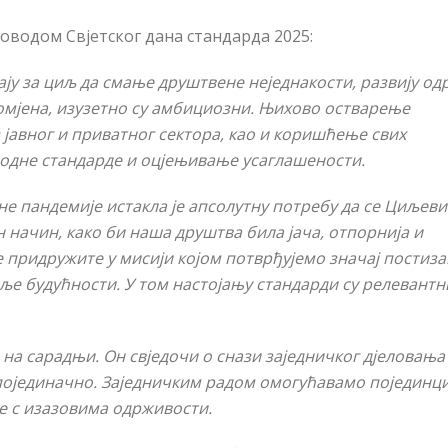
поводом Свјетског дана стандарда 2025:
ају за циљ да смање друштвене неједнакости, развију о
омјена, изузетно су амбициозни. Њихово остварење
 јавног и приватног сектора, као и коришћење свих
одне стандарде и оцје
њ
ивање усаглашености.
е пандемије истакла је апсолутну потребу да се Циљев
 начин, како би наша друштва била јача, отпорнија и
е придружите у мисији којом потврђујемо значај постиз
ље будућности. У том настојању стандарди су релевантн
 на сарадњи. Он свједочи о снази заједничког дјеловања
 појединачно. Заједничким радом омогућавамо појединц
е с изазовима одрживости.