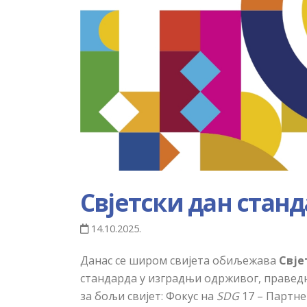
Свјетски дан стан
14.10.2025.
Данас се широм свијета обиљежава
Свје
стандарда у изградњи одрживог, праведн
за бољи свијет: Фокус на
SDG
17 – Партне