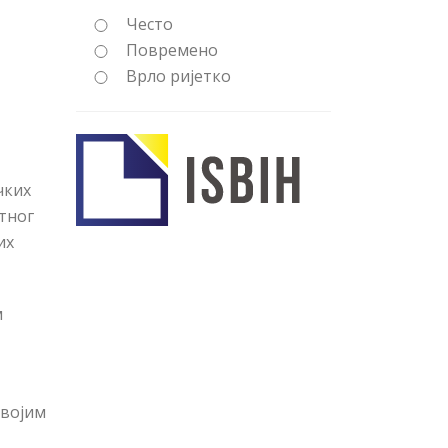
Често
Повремено
Врло ријетко
чких
тног
их
м
својим