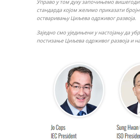
Управо у том духу започињемо вишегод
стандарда којом желимо приказати бројн
остваривању Циљева одрживог развоја.
Заједно смо уједињени у настојању да уб
постизање Циљева одрживог развоја и наш