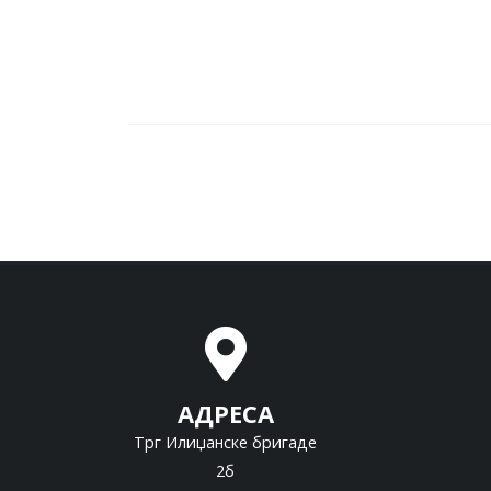
АДРЕСА
Трг Илиџанске бригаде
2б