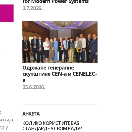
for Modern Power Systems”
3.7.2026.
Одржане генералне
скупштине CEN-а и CENELEC-
а
25.6.2026.
х
АНКЕТА
визија
КОЛИКО КОРИСТИТЕ BAS
да у
СТАНДАРДЕ У СВОМ РАДУ?