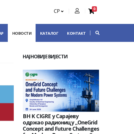
0
СР
АР
НОВОСТИ
КАТАЛОГ
КОНТАКТ
НАЈНОВИЈЕ ВИЈЕСТИ
BH K CIGRE у Сарајеву
одржао радионицу „OneGrid
Concept and Future Challenges