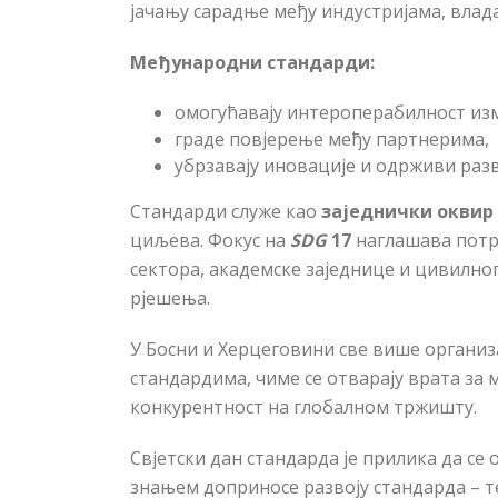
јачању сарадње међу индустријама, влад
Међународни стандарди
:
омогућавају интероперабилност изм
граде повјерење међу партнерима,
убрзавају иновације и одрживи разв
Стандарди служе као
заједнички оквир
циљева. Фокус на
SDG
17
наглашава потре
сектора, академске заједнице и цивилно
рјешења.
У Босни и Херцеговини све више организ
стандардима, чиме се отварају врата за
конкурентност на глобалном тржишту.
Свјетски дан стандарда је прилика да с
знањем доприносе развоју стандарда – т