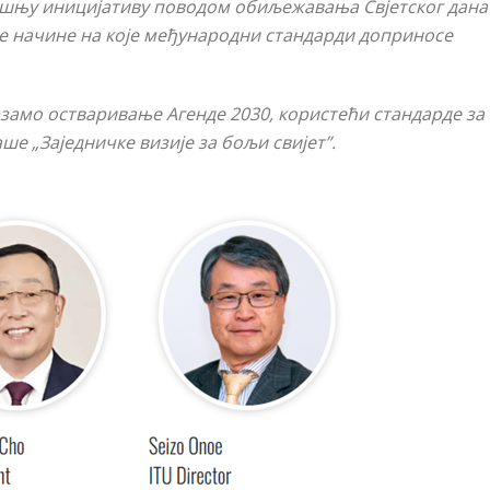
ишњу иницијативу поводом оби
љ
ежавања Свјетског дана
е начине на које међународни стандарди доприносе
рзамо остваривање Агенде 2030, користећи стандарде за
е „Заједничке визије за бољи свијет”.