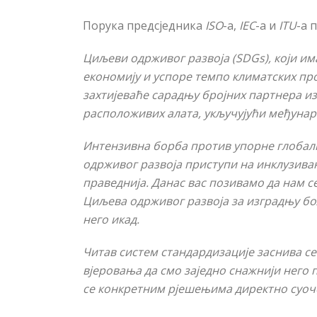
Порука предсједника
ISO
-а,
IEC
-а и
ITU
-а 
Циљеви одрживог развоја (SDGs), који им
економију и успоре темпо климатских пр
захтијеваће сарадњу бројних партнера из
расположивих алата, укључујући међунар
Интензивна борба против упорне глобалн
одрживог развоја приступи на инклузиван
праведнија. Данас вас позивамо да нам с
Циљева одрживог развоја за изградњу бо
него икад.
Читав систем стандардизације заснива се
вјеровања да смо заједно снажнији него
се конкретним рјешењима директно суоч