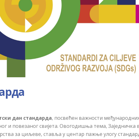
дарда
тски дан стандарда
, посвећен важности међународни
ог и повезаног свијета. Овогодишња тема, Заједничка 
рства за циљеве, ставља у центар пажње улогу стандар