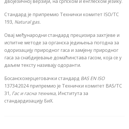
двојезичној верзији, на српском и енглеском језику.
Стандард је припремио Технички комитет ISO/TC
193,
Natural gas.
Овај међународни стандард прецизира захтјеве и
испитне методе за органска једињења погодна за
одоризацију природног гаса и замјену природног
гаса за снабдијевање домаћинстава гасом, која се у
даљем тексту називају одоранти.
Босанскохерцеговачки стандард
BAS EN ISO
13734:2024 припремио је Технички комитет BAS/TC
31,
Гас и гасна техника
, Института за
стандардизацију БиХ.