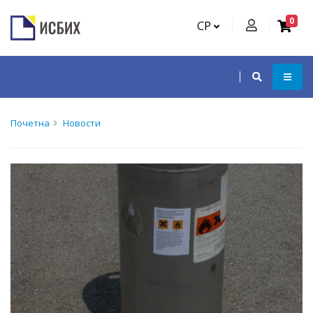
0
СР
Почетна
Новости