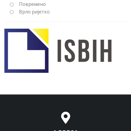
Повремено
Врло ријетко