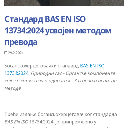
Стандард BAS EN ISO
13734:2024 усвојен методом
превода
29.2.2024.
Босанскохерцеговачки стандард
BAS EN ISO
13734:2024
,
Природни гас - Органске компоненте
које се користе као одоранти - Захтјеви и испитне
методе
Треће издање босанскохерцеговачког стандарда
BAS EN ISO
13734:2024 је припремљено у