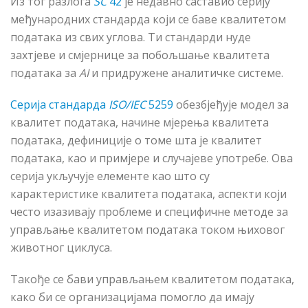
Из тог разлога
SC
42
је недавно саставио серију
међународних стандарда који се баве квалитетом
података из свих углова. Ти стандарди нуде
захтјеве и смјернице за побољшање квалитета
података за
AI
и придружене аналитичке системе.
Серија стандарда
ISO/IEC
5259
обезбјеђује модел за
квалитет података, начине мјерења квалитета
података, дефиниције о томе шта је квалитет
података, као и примјере и случајеве употребе. Ова
серија укључује елементе као што су
карактеристике квалитета података, аспекти који
често изазивају проблеме и специфичне методе за
управљање квалитетом података током њиховог
животног циклуса.
Такође се бави управљањем квалитетом података,
како би се организацијама помогло да имају