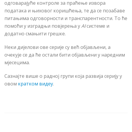
одговарајуће контроле за праћење извора
података и њиховог кориш
ћ
ења, те да се позабаве
питањима одговорности и транспарентности. То ће
помоћи у изградњи повјерења у
AI
системе и
додатно смањити грешке.
Неки дијелови ове серије су већ објављени, а
очекује се да ће остали бити објављени у наредним
мјесецима.
Сазнајте више о радној групи која развија серију у
овом
кратком видеу
.