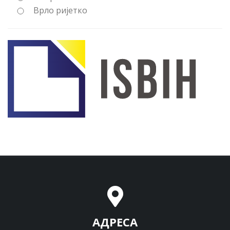
Врло ријетко
АДРЕСА