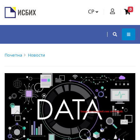
0
СР
Почетна
Новости