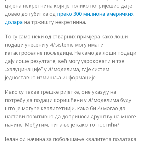
цијена некретнина који је толико погријешио да је
довео до губитка од
преко 300 милиона америчких
долара
на тржишту некретнина.
То су само неки од стварних примјера како лоши
подаци унесени у
AI
sisteme могу имати
катастрофалне посљедице. Не само да лоши подаци
дају лоше резултате, већ могу узроковати и тзв.
„халуцинације” у
AI
моделима, гдје систем
једноставно измишља информације.
Иако су такве грешке ријетке, оне указују на
потребу да подаци кориш
ћ
ени у
AI
моделима буду
што је могуће квалитетнији, како би
AI
могао
да
настави позитивно
да
доприноси друштву на многе
начине. Међутим, питање је како то постићи?
Један од начина за побољшање квалитета података