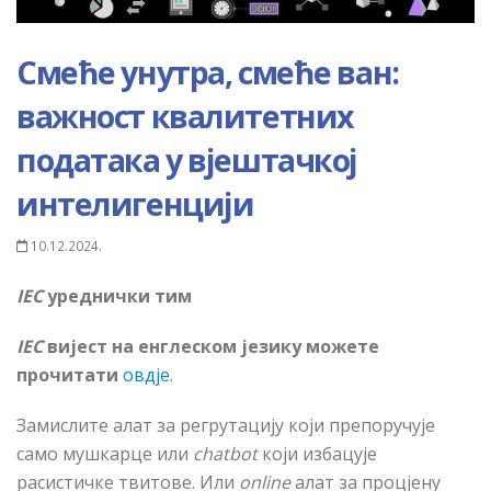
Смеће унутра, смеће ван:
важност квалитетних
података у вјештачкој
интелигенцији
10.12.2024.
IEC
уреднички тим
IEC
вијест на енглеском језику можете
прочитати
овдје
.
Замислите алат за регрутацију који препоручује
само мушкарце или
chatbot
који избацује
расистичке твитове. Или
online
алат за процјену