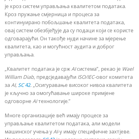
је кроз систем управљања квалитетом података.
Кроз пружање смјерница и процеса за
континуирано побољшање квалитета података,
овај систем обезбјеђује да су подаци који се користе
одговарајући. Он такође нуди начине за мјерење
квалитета, као и могућност аудита и доброг
управљања.
„Квалитет података је срж
AI
система”, рекао је
Wael
William Diab
, предсједавајући
ISO/IEC
-овог комитета
за
AI
,
SC
42
. „Осигуравање високог нивоа квалитета
је кључно за омогућавање широке примјене
одговорне
AI
технологије.”
Многе организације већ имају процесе за
управљање квалитетом података, али модели
машинског учења у
AI
-у имају специфичне захтјеве.