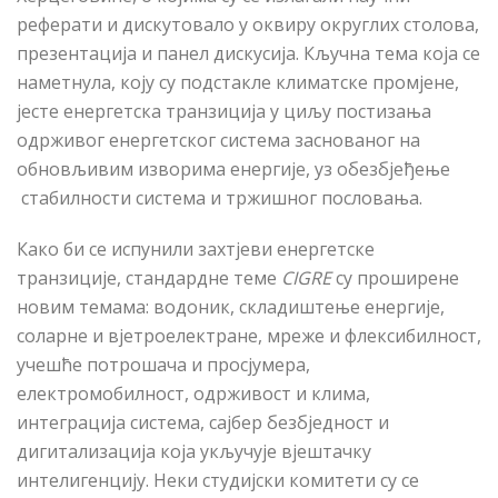
реферати и дискутовало у оквиру округлих столова,
презентација и панел дискусија. Кључна тема која се
наметнула, коју су подстакле климатске промјене,
јесте енергетска транзиција у циљу постизања
одрживог енергетског система заснованог на
обновљивим изворима енергије, уз о
безбјеђење
стабилности система и тржишног пословања.
Како би се испунили захтјеви енергетске
транзиције, стандардне теме
CIGRE
су проширене
новим
темама
: водоник, складиштење енергије,
соларне и вјетроелектране, мреже и флексибилност,
учешће потрошача и просјумера,
електромобилност, одрживост и клима,
интеграција система, сајбер
безбједност
и
дигитализација која укључује вјештачку
интелигенцију. Неки студијски комитети су се