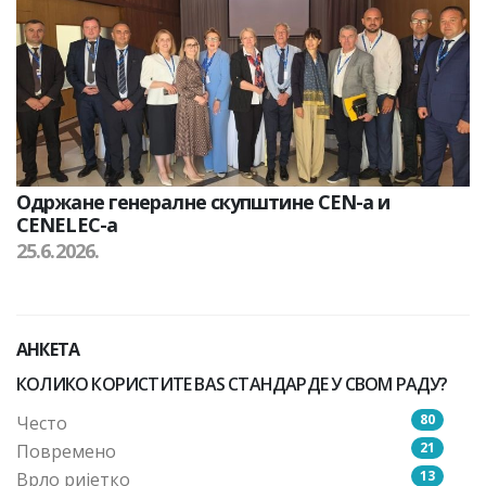
Одржане генералне скупштине CEN-а и
CENELEC-а
25.6.2026.
АНКЕТА
КОЛИКО КОРИСТИТЕ BAS СТАНДАРДЕ У СВОМ РАДУ?
80
Често
21
Повремено
13
Врло ријетко