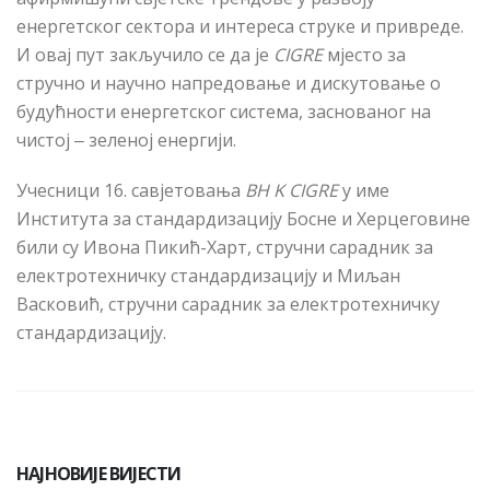
енергетског сектора и интереса струке и привреде.
И овај пут закључило се да је
CIGRE
мјесто за
стручно и научно напредовање и дискутовање о
будућности енергетског система, заснованог на
чистој ‒ зеленој енергији.
Учесници 16. савјетовања
BH K CIGRE
у име
Института за стандардизацију Босне и Херцеговине
били су Ивона Пикић-Харт, стручни сарадник за
електротехничку стандардизацију и Миљан
Васковић, стручни сарадник за електротехничку
стандардизацију.
НАЈНОВИЈЕ ВИЈЕСТИ