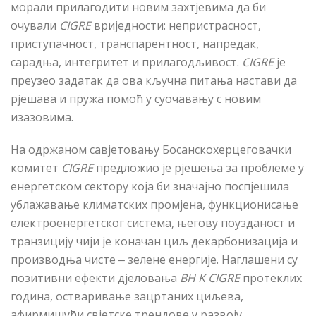
морали прилагодити новим захтјевима да би
очували
CIGRE
вриједности: непристрасност,
приступачност, транспарентност, напредак,
сарадња, интегритет и прилагодљивост.
CIGRE
је
преузео задатак да ова кључна питања настави
да
рјешава и пружа помоћ у суочавању с новим
изазовима.
На
одржаном
савјетовању Босанскохерцеговачки
комитет
CIGRE
предложио је рјешења за проблеме у
енергетском сектору која би значајно поспјешила
ублажавање климатских промјена, функционисање
електроенергетског система, његову поузданост и
транзицију чији је коначан циљ декарбонизација и
производња чисте ‒ зелене енергије. Наглашени су
позитивни ефекти дјеловања
BH K CIGRE
протеклих
година, остваривање зацртаних циљева,
афирмишући свјетске трендове у развоју