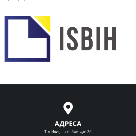
АДРЕСА
Трг Илиџанске бригаде 2б