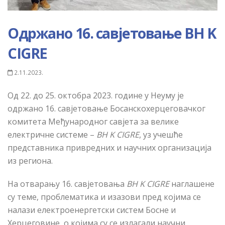
Одржано 16. савјетовање BH K
CIGRE
2.11.2023.
Од 22. до 25. октобра 2023. године у Неуму је
одржано 16. савјетовање
Б
осанскохерцеговачког
комитета Међународног
савјета
за велике
електричне системе –
BH K CIGRE
, уз учешће
представника привредних и научних организација
из региона.
На отварању 16. савјетовања
BH K CIGRE
наглашене
су теме, проблематика и изазови пред којима се
налази електроенергетски систем Босне и
Херцеговине, о којима су се излагали научни