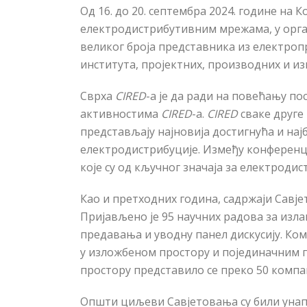
Од 16. до 20. септембра 2024. године на 
електродистрибутивним мрежама, у орг
великог броја представника
из електроп
института, пројектних, производних и и
Сврха
CIRED
-а је да ради на повећању по
активностима
CIRED
-а.
CIRED
сваке друге 
представљају најновија достигнућа и на
електродистрибуције. Између конференц
које су од кључног значаја за електродис
Као и претходних година, садржаји Савје
Пријављено је 95 научних радова за излага
предавања и уводну панел дискусију. Ко
у изложбеном простору и појединачним 
простору представило се преко 50 компа
Општи циљеви Савјетовања су били унапр