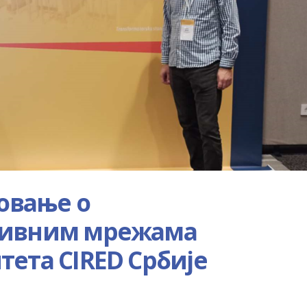
товање о
тивним мрежама
ета CIRED Србије