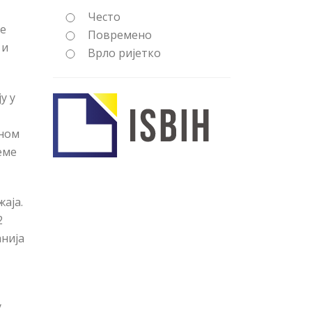
Често
ће
Повремено
 и
Врло ријетко
у у
аном
еме
аја.
2
анија
у