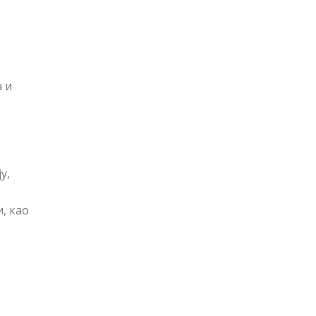
 и
у,
, као