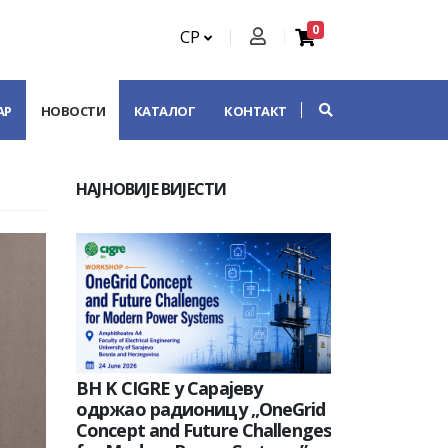
0
СР
АР
НОВОСТИ
КАТАЛОГ
КОНТАКТ
НАЈНОВИЈЕ ВИЈЕСТИ
BH K CIGRE у Сарајеву
одржао радионицу „OneGrid
Concept and Future Challenges