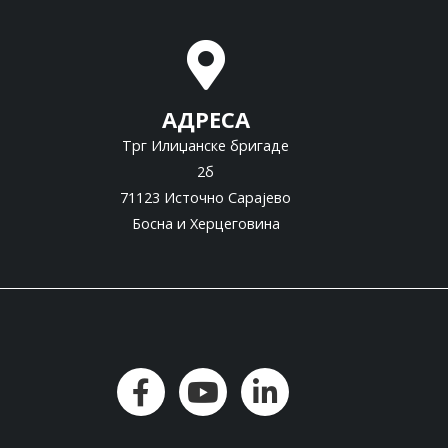
АДРЕСА
Трг Илиџанске бригаде
2б
71123 Источно Сарајево
Босна и Херцеговина