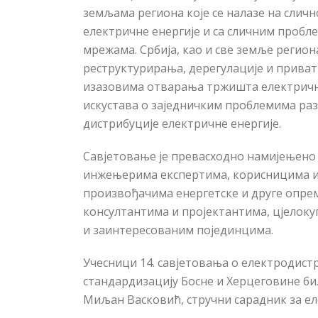
з
емљама региона које се налазе на сличн
електричне енергије и са сличним проб
мрежама. Србија, као и све земље регион
реструктурирања, дерегулације и приват
изазовима отварања тржишта електричне 
искустава о заједничким проблемима раз
дистрибуције електричне енергије.
Савјетовање је превасходно намијењено
инжењерима експертима, корисницима и 
произвођачима енергетске и друге опрем
консултантима и пројектантима, цјелокуп
и заинтересованим појединцима.
Учесници 14. савјетовања о електродис
стандардизацију Босне и Херцеговине бил
Миљан Васковић, стручни сарадник за ел