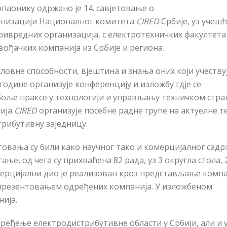
Копаонику одржано је 14. савјетовање о
анизацији Националног комитета
CIRED
Србије, уз учеш
ривредних организација,
с
електротехничких факултета
звођачких компанија из Србије
и региона.
словне способности, вјештина и знања оних који учествуј
године организује конференцију и изложбу гдје се
јбоље праксе у технологији и управљању техничком стр
ија
CIRED
организује посебне радне групе на актуелне т
трибутивну заједницу.
товања су били како научног тако и комерцијалног садрж
ње, од чега су прихваћена 82 рада, уз 3 округла стола, 
мерцијални дио је реализован кроз представљање комп
презентовањем одређених компанија. У изложбеном
нија.
еђење електродистрибутивне области у Србији, али и 