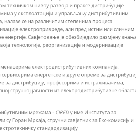
ом техничком нивоу развоја и праксе дистрибуције
лемима у експлоатацији и управљању дистрибутивним
а, налазе се на различитим степенима процеса
изације електропривреде, али пред истим или сличним
енергије. Савјетовање је обезбиједило размјену знања
воја технологије, реорганизације и модернизације
 менаџерима електродистрибутивних компанија,
сервисерима енергетске и друге опреме за дистрибуциј
е за дистрибуцију, професорима и истраживачима,
ној стручној јавности из електродистрибутивне области
трибутивним мрежама -
CIRED
у име Института за
и су Горан Мркаја, стручни савјетник за Е
кс-
комисију и
ектротехничку стандардизацију.