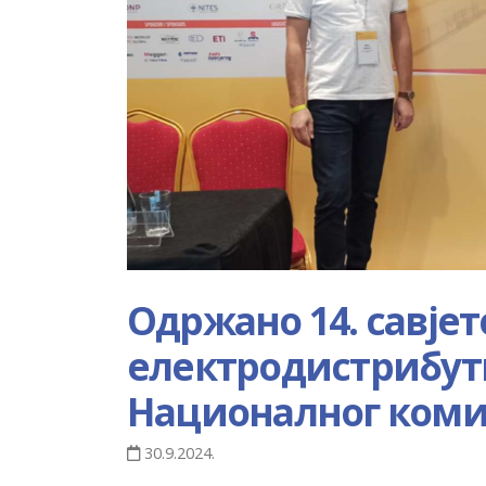
Одржано 14. савје
електродистрибу
Националног комит
30.9.2024.