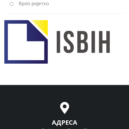
Врло ријетко
АДРЕСА