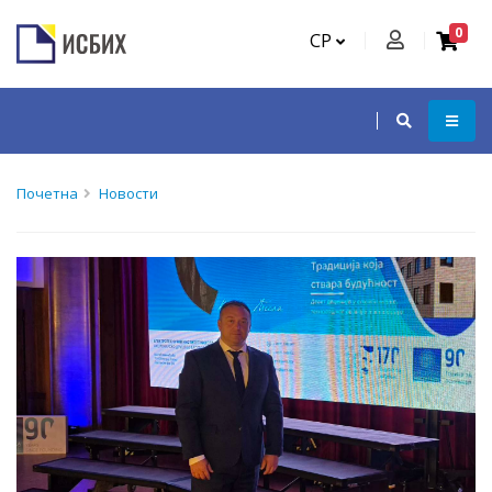
0
СР
Почетна
Новости