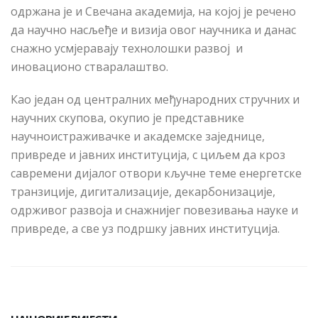
одржана је и Свечана академија, на којој је речено
да научно нас
љ
еђе и визија овог научника и данас
снажно усмјеравају технолошки развој и
иновационо стваралаштво.
Као један од централних међународних стручних и
научних скупова, окупио је представнике
научноистраживачке и академске заједнице,
привреде и јавних институција, с циљем да кроз
савремени дијалог отвори кључне теме енергетске
транзиције, дигитализације, декарбонизације,
одрживог развоја и снажнијег повезивања науке и
привреде, а све уз подршку јавних институција.