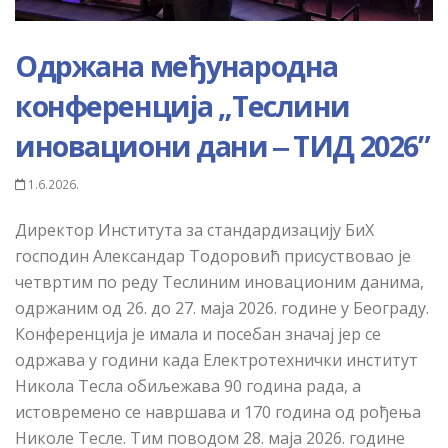
Одржана међународна
конференција „Теслини
иновациони дани ‒ ТИД 2026”
1.6.2026.
Директор Института за стандардизацију БиХ
господин Александар Тодоровић присуствовао је
четвртим по реду Теслиним иновационим данима,
одржаним од 26. до 27. маја 2026. године у Београду.
Конференција је имала и посебан значај јер се
одржава у години када Електротехнички институт
Никола Тесла обиљежава 90 година рада, а
истовремено се навршава и 170 година од рођења
Николе Тесле. Тим поводом 28. маја 2026. године