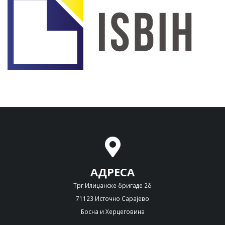
АДРЕСА
Трг Илиџанске бригаде 2б
71123 Источно Сарајево
Босна и Херцеговина