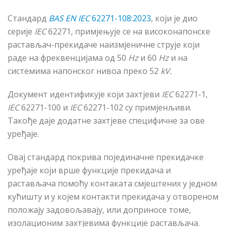
Стандард
BAS EN IEC
62271-108:2023
,
који је
дио
серије
IEC
62271, примјењује се на високонапонске
растављач-прекидаче наизмјеничне струје који
раде на фреквенцијама од 50
Hz
и
60
Hz
и на
системима напонског нивоа преко
52
kV.
Документ идентификује који захтјеви
IEC
62271-1,
IEC
62271-100
и
IEC
62271-102 су примјен
љ
иви.
Такође даје додатне захтјеве специфичне за ове
уређаје.
Овај стандард покрива појединачне прекидачке
уређаје који врше функције прекидача и
растављача помоћу контаката смјештених у једном
кућишту и у којем контакти прекидача у отвореном
положају задовољавају, или доприносе томе,
изолационим захтјевима функције растављача.