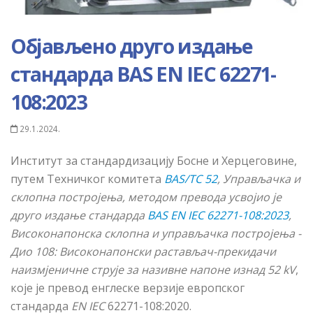
Објављено друго издање
стандарда BAS EN IEC 62271-
108:2023
29.1.2024.
Институт за стандардизацију Босне и Херцеговине,
путем Техничког комитета
BAS/TC 52
, Управљачка и
склопна постројења, методом превода усвојио је
друго издање стандарда
BAS EN IEC 62271-108:2023
,
Високонапонска
склопна
и
управљачка
постројења
-
Дио
108:
Високонапонски
растављач
-
прекидачи
наизмјеничне
струје
за
називне
напоне
изнад
52 kV
,
које је
превод енглеске верзије европског
стандарда
EN IEC
62271-108:2020.