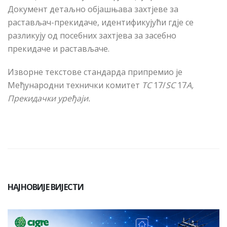
Документ детаљно објашњава захтјеве за
растављач-прекидаче, идентификујући гдје се
разликују од посебних захтјева за засебно
прекидаче и растављаче.
Изворне текстове стандарда припремио је
Међународни технички комитет
TC
17/
SC
17
A,
Прекидачки уређаји.
НАЈНОВИЈЕ ВИЈЕСТИ