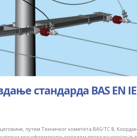
здање стандарда BAS EN IE
рцеговине, путем Техничког комитета BAS/TC 8, Коорди