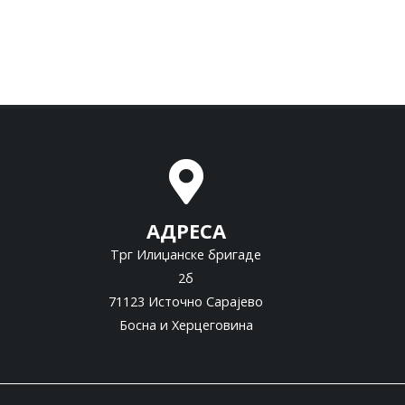
АДРЕСА
Трг Илиџанске бригаде
2б
71123 Источно Сарајево
Босна и Херцеговина