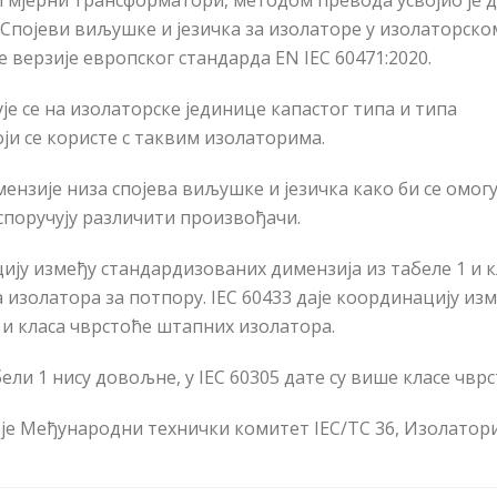
 мјерни трансформатори, методом превода усвојио је 
Спојеви виљушке и језичка за изолаторе у изолаторско
е верзије европског стандарда
EN IEC
60471:2020.
е се на изолаторске јединице капастог типа и типа
оји се користе с таквим изолаторима.
мензије низа спојева виљушк
е
и језичк
а
како би се омог
споручују различити произвођачи.
у између стандардизованих димензија из табеле 1 и к
 изолатора за потпору. IEC 60433 даје координацију из
 и класа чврстоће штапних изолатора.
 1 нису довољне, у IEC 60305 дате су више класе чврс
је Међународни технички комитет IEC/TC 36, Изолатори