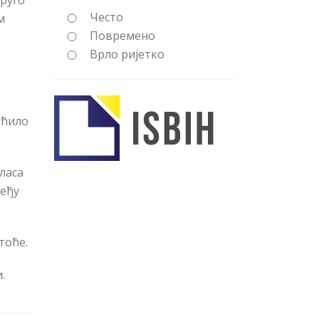
друго
Често
м
Повремено
Врло ријетко
ућило
ласа
међу
тоће.
.