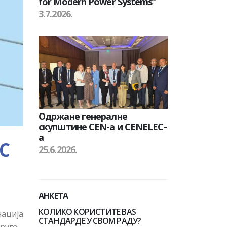
for Modern Power Systems”
3.7.2026.
Одржане генералне
скупштине CEN-а и CENELEC-
а
C
25.6.2026.
АНКЕТА
КОЛИКО КОРИСТИТЕ BAS
нација
СТАНДАРДЕ У СВОМ РАДУ?