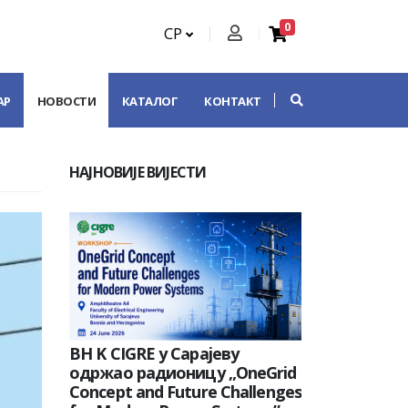
0
СР
АР
НОВОСТИ
КАТАЛОГ
КОНТАКТ
НАЈНОВИЈЕ ВИЈЕСТИ
BH K CIGRE у Сарајеву
одржао радионицу „OneGrid
Concept and Future Challenges