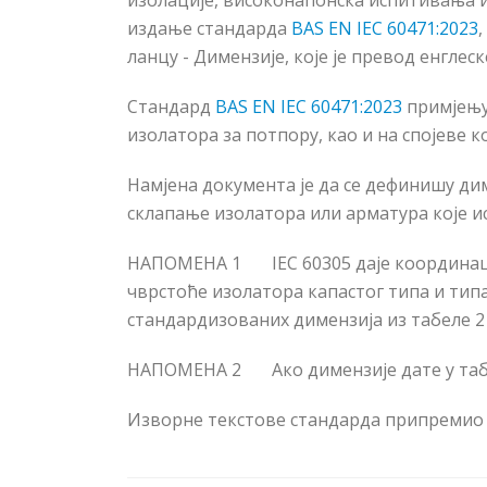
изолације, високонапонска испитивања и
издање стандарда
BAS EN IEC 60471:2023
,
ланцу - Димензије
,
кој
е
је
превод енглеск
Стандард
BAS EN IEC 60471:2023
примјењуј
изолатора за потпору, као и на спојеве к
Намјена документа је да се дефинишу ди
склапање изолатора или арматура које и
НАПОМЕНА 1 IEC 60305 даје координациј
чврстоће изолатора капастог типа и типа
стандардизованих димензија из табеле 2
НАПОМЕНА 2 Ако димензије дате у табели
Изворне текстове стандарда припремио 