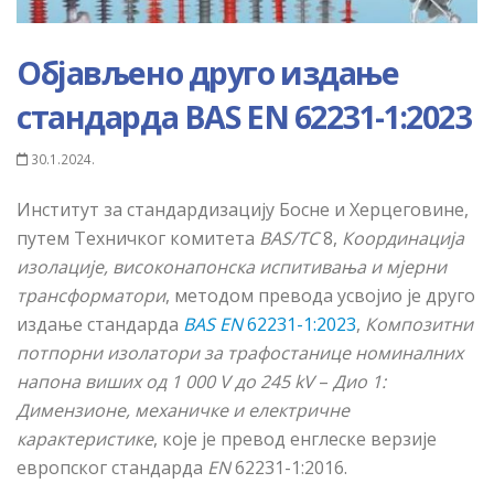
Објављено друго издање
стандарда BAS EN 62231-1:2023
30.1.2024.
Институт за стандардизацију Босне и Херцеговине,
путем Техничког комитета
BAS/TC
8,
Координација
изолације, високонапонска испитивања и мјерни
трансформатори
, методом превода усвојио је друго
издање стандарда
BAS EN
62231-1:2023
,
Композитни
потпорни изолатори за трафостанице номиналних
напона виших од 1 000 V
до
245 kV
–
Дио 1:
Димензионе, механичке и електричне
карактеристике
,
које је
превод енглеске верзије
европског стандарда
EN
62231-1:2016.