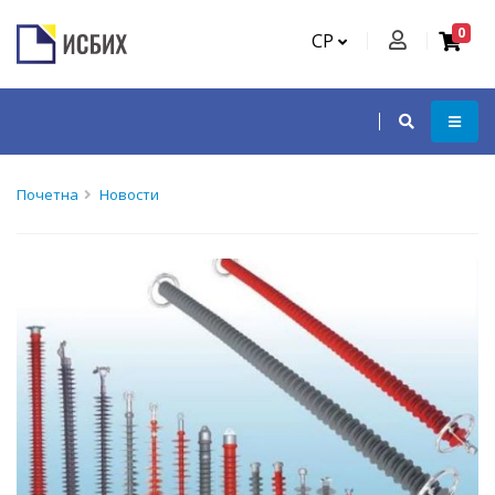
0
СР
Почетна
Новости