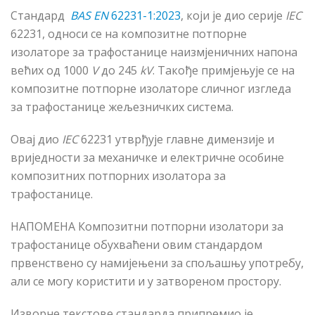
Стандард
BAS EN
62231-1:2023
, који је
дио серије
IEC
62231, односи се на композитне потпорне
изолаторе за трафостанице наизмјеничних напона
већих од 1000
V
до
245
kV
. Такође примјењује се на
композитне потпорне изолаторе сличног изгледа
за трафостанице жељезничких система.
Овај дио
IEC
62231 утврђује главне димензије и
вриједности за механичке и електричне особине
композитних потпорних изолатора за
трафостанице.
НАПОМЕНА Композитни потпорни изолатори за
трафостанице обухваћени овим стандардом
првенствено су намијењени за спољашњу употребу,
али се могу користити и у затвореном простору.
Изворне текстове стандарда припремио је