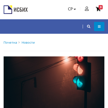
0
СР
Почетна
Новости