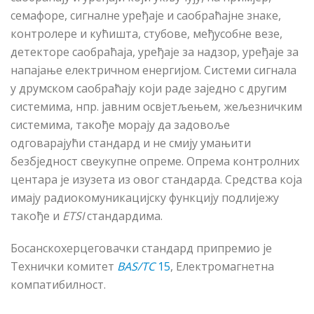
семафоре, сигналне уређаје и саобраћајне знаке,
контролере и кућишта, стубове, међусобне везе,
детекторе саобраћаја, уређаје за надзор, уређаје за
напајање електричном енергијом. Системи сигнала
у друмском саобраћају који раде заједно с другим
системима, нпр. јавним освјетљењем, жељезничким
системима, такође морају да задовоље
одговарајући стандард и не смију умањити
безбједност
свеукупне опреме. Опрема контролних
центара је изузета из овог стандарда. Средства која
имају радиокомуникацијску функцију подлијежу
такође и
ETSI
стандардима.
Босанскохерцеговачки стандард припремио је
Технички комитет
BAS/TC
15
, Електромагнетна
компатибилност.