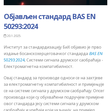
Објављен стандард BAS EN
50293:2024
20.1.2025.
Институт за стандардизацију БиХ објавио је прво
издање босанскохерцеговачког стандарда
BAS EN
50293:2024
, Системи сигнала друмског саобраћаја -
Електромагнетна компатибилност.
Овај стандард за производе односи се на захтјеве
за електромагнетну компатибилност и примјењује
се на системе сигнала у друмском саобраћају. Опсег
производа који су обухваћени подручјем примјене
овог стандарда јесу системи сигнала у друмском
саобраћају и уређаји који укључују, на примјер,