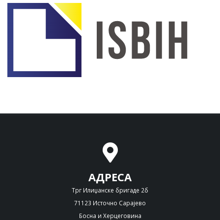
АДРЕСА
Трг Илиџанске бригаде 2б
71123 Источно Сарајево
Босна и Херцеговина