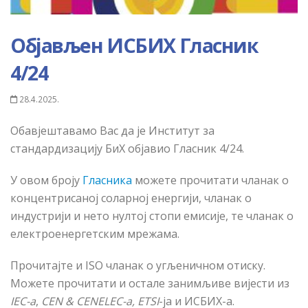
Објављен ИСБИХ Гласник
4/24
28.4.2025.
Обавјештавамо Вас да је Институт за
стандардизацију БиХ објавио Гласник 4/24.
У овом броју
Гласника
можете прочитати чланак о
концентрисаној соларној енергији, чланак о
индустрији и нето нултој стопи емисије, те чланак о
електроенергетским мрежама.
Прочитајте и ISO чланак о угљеничном отиску.
Можете прочитати и остале занимљиве вијести из
IEC-а
,
CEN & CENELEC-а, ETSI
-ја и ИСБИХ-а.