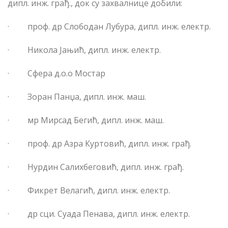
дипл. инж. грађ., док су захвалнице добили:
·
проф. др Слободан Лубура, дипл. инж. електр.
·
Никола Јањић, дипл. инж. електр.
·
Сфера д.о.о Мостар
·
Зоран Панџа, дипл. инж. маш.
·
мр Мирсад Бегић, дипл. инж. маш.
·
проф. др Азра Куртовић, дипл. инж. грађ.
·
Нурдин Салихбеговић, дипл. инж. грађ.
·
Фикрет Велагић, дипл. инж. електр.
·
др сци. Суада Пенава, дипл. инж. електр.