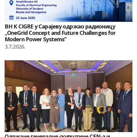
BH K CIGRE у Сарајеву одржао радионицу
„OneGrid Concept and Future Challenges for
Modern Power Systems”
3.7.2026.
Одржане генералне скупштине CEN-а и