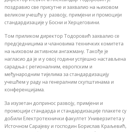
поздравио све присутне и захвалио на њиховом
великом учешћу у развоју, примјени и промоцији
стандардизације у Босни и Херцеговини.
Том приликом директор Тодоровић захвалио се
предсједницима и члановима техничких комитета
на њиховом активном ангажману. Такође је
нагласио да је и у овој години успјешно настављена
сарадња с регионалним, европским и
међународним тијелима за стандардизацију
учешћем у раду на генералним скупштинама и
конференцијама.
За изузетан допринос развоју, примјени и
промоцији стандарда и стандардизације плакете су
добили Електротехнички факултет Универзитета у
Источном Сарајеву и господин Борислав Краљевић,