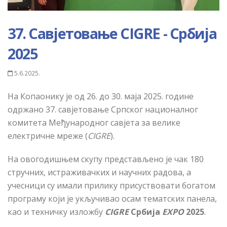
37. Савјетовање CIGRE - Србија
2025
5.6.2025.
На Копаонику је од 26. до 30. маја 2025. године
одржано 37. савјетовање Српског националног
комитета Међународног савјета за велике
електричне мреже (
CIGRE
).
На овогодишњем скупу представљено је чак 180
стручних, истраживачких и научних радова, а
учесници су имали прилику присуствовати богатом
програму који је укључивао осам тематских панела,
као и техничку изложбу
CIGRE
Србија
EXPO
2025
.