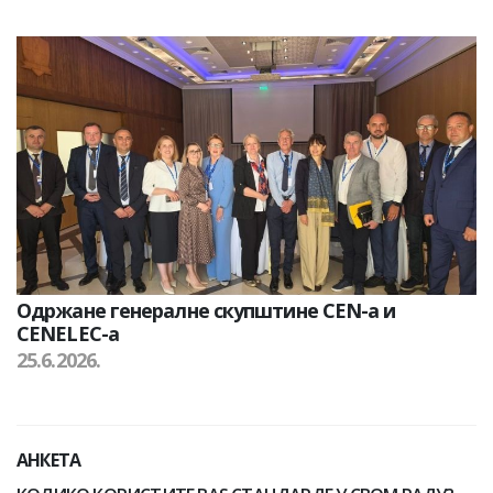
Одржане генералне скупштине CEN-а и
CENELEC-а
25.6.2026.
АНКЕТА