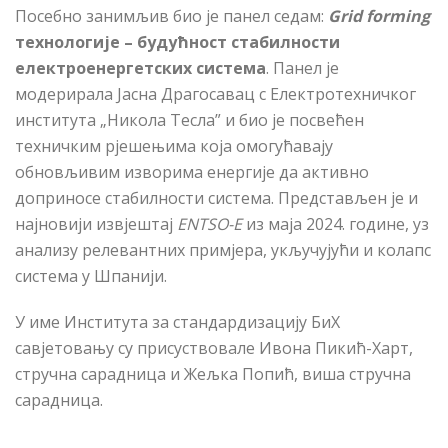
Посебно занимљив био је панел седам:
Grid forming
технологије – будућност стабилности
електроенергетских система
.
Панел је
модерирала Јасна Драго
с
авац с Електротехничког
института „Никола Тесла” и био је посвећен
техничким рјешењима која омогућавају
обновљивим изворима енергије да активно
доприносе стабилности система. Представљен је и
најновији извјештај
ENTSO-E
из маја 2024. године, уз
анализу релевантних примјера, укључујући и колапс
система у Шпанији.
У име Института за стандардизацију БиХ
савјетовању су присуствовале Ивона Пикић-Харт,
стручна сарадница и Жељка Попић, виша стручна
сарадница
.