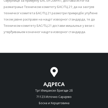
Смјернице за примјену БАС ЕН 206+А1, достава истог на
разматрање Техничком комитету БАС/ТЦ 21; да на захтјев
техничког комитета БАС/ТЦ 21 размотри примједбе упућене
током јавне расправе на нацрт изворног стандарда, те да
Техничком комитету БАС/ТЦ 21 достави мишљење у вези с
утврђивањем коначног нацрта изворног стандарда.
АДРЕСА
Трг Илиџанске бригаде 2б
71123 Источно Сарајево
Босна и Херцеговина