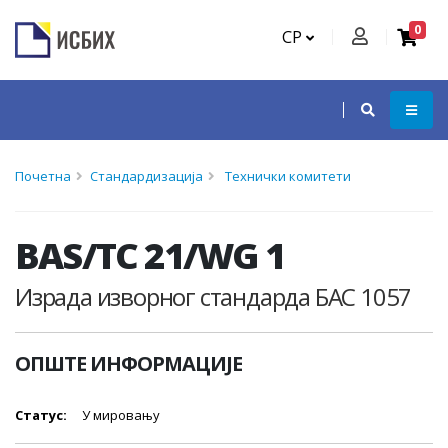
0
СР
Почетна
Стандардизација
Технички комитети
BAS/TC 21/WG 1
Израда изворног стандарда БАС 1057
ОПШТЕ ИНФОРМАЦИЈЕ
Статус:
У мировању