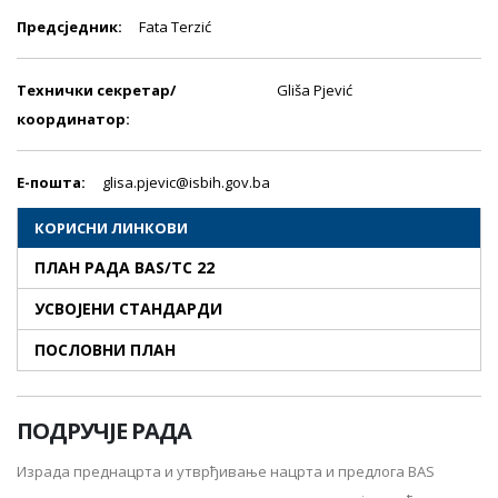
Предсjедник:
Fata Terzić
Технички секретар/
Gliša Pjević
координатор:
E-пошта:
glisa.pjevic@isbih.gov.ba
КОРИСНИ ЛИНКОВИ
ПЛАН РАДА BAS/TC 22
УСВОЈЕНИ СТАНДАРДИ
ПОСЛОВНИ ПЛАН
ПОДРУЧЈЕ РАДА
Израда преднацрта и утврђивање нацрта и предлога BAS