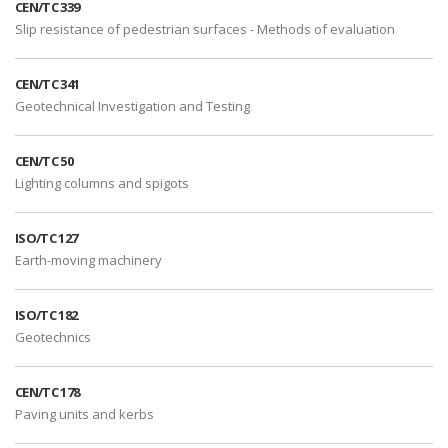
CEN/TC 339
Slip resistance of pedestrian surfaces - Methods of evaluation
CEN/TC 341
Geotechnical Investigation and Testing
CEN/TC 50
Lighting columns and spigots
ISO/TC 127
Earth-moving machinery
ISO/TC 182
Geotechnics
CEN/TC 178
Paving units and kerbs