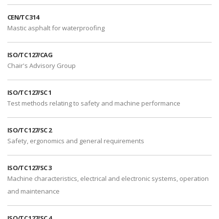
CEN/TC 314
Mastic asphalt for waterproofing
ISO/TC 127/CAG
Chair's Advisory Group
ISO/TC 127/SC 1
Test methods relating to safety and machine performance
ISO/TC 127/SC 2
Safety, ergonomics and general requirements
ISO/TC 127/SC 3
Machine characteristics, electrical and electronic systems, operation
and maintenance
ISO/TC 127/SC 4