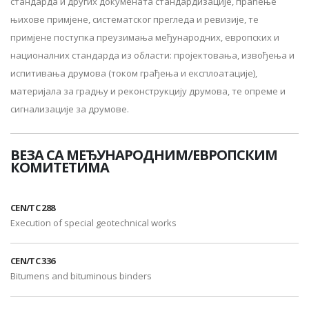
стандарда и других докумената стандардизације, праћење
њихове примјене, систематског прегледа и ревизије, те
примјене поступка преузимања међународних, европских и
националних стандарда из области: пројектовања, извођења и
испитивања друмова (током грађења и експлоатације),
материјала за градњу и реконструкцију друмова, те опреме и
сигнализације за друмове.
ВЕЗА СА МЕЂУНАРОДНИМ/ЕВРОПСКИМ
КОМИТЕТИМА
CEN/TC 288
Execution of special geotechnical works
CEN/TC 336
Bitumens and bituminous binders