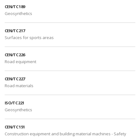
CEN/TC 189
Geosynthetics
CEN/TC 217
Surfaces for sports areas
CEN/TC 226
Road equipment
CEN/TC 227
Road materials
ISO/TC 221
Geosynthetics
CEN/TC 151
Construction equipment and building material machines - Safety