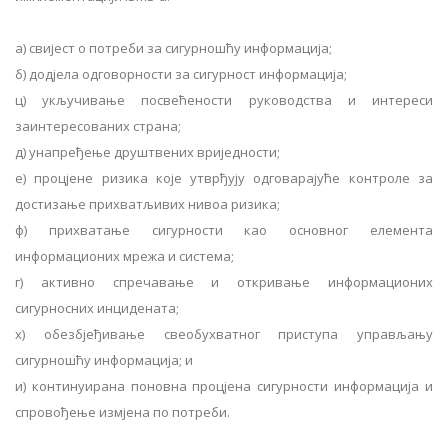
а) свијест о потреби за сигурношћу информација;
б) додјела одговорности за сигурност информација;
ц) укључивање посвећености руководства и интереси
заинтересованих страна;
д) унапређење друштвених вриједности;
е) процјене ризика које утврђују одговарајуће контроле за
достизање прихватљивих нивоа ризика;
ф) прихватање сигурности као основног елемента
информационих мрежа и система;
г) активно спречавање и откривање информационих
сигурносних инцидената;
х) обезбјеђивање свеобухватног приступа управљању
сигурношћу информација; и
и) континуирана поновна процјена сигурности информација и
спровођење измјена по потреби.