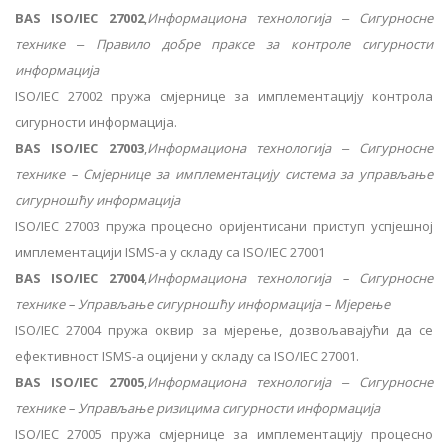
BAS ISO/IEC 27002
,
Информациона технологија ‒ Сигурносне
технике ‒ Правило добре праксе за контроле сигурности
информација
ISO/IEC 27002 пружа смјернице за имплементацију контрола
сигурности информација.
BAS ISO/IEC 27003
,
Информациона технологија ‒ Сигурносне
технике – Смјернице за имплементацију система за управљање
сигурношћу информација
ISO/IEC 27003 пружа процесно оријентисани приступ успјешној
имплементацији ISMS-а у складу са ISO/IEC 27001
BAS ISO/IEC 27004
,
Информациона технологија – Сигурносне
технике – Управљање сигурношћу информација – Мјерење
ISO/IEC 27004 пружа оквир за мјерење, дозвољавајући да се
ефективност ISMS-а оцијени у складу са ISO/IEC 27001.
BAS ISO/IEC 27005
,
Информациона технологија ‒ Сигурносне
технике – Управљање ризицима сигурности информација
ISO/IEC 27005 пружа смјернице за имплементацију процесно