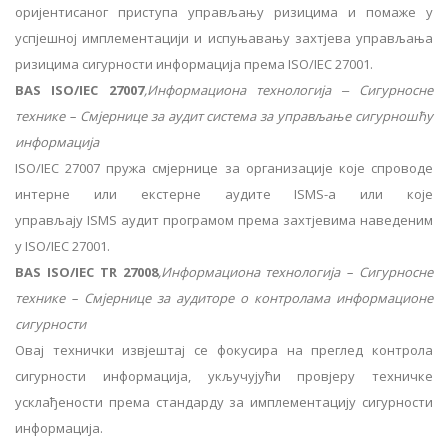
оријентисаног приступа управљању ризицима и помаже у
успјешној имплементацији и испуњавању захтјева управљања
ризицима сигурности информација према ISO/IEC 27001.
BAS ISO/IEC 27007
,Информациона технологија ‒ Сигурносне
технике – Смјернице за аудит система за управљање сигурношћу
информација
ISO/IEC 27007 пружа смјернице за организације које спроводе
интерне или екстерне аудите ISMS-а или које
управљају ISMS аудит програмом према захтјевима наведеним
у ISO/IEC 27001.
BAS ISO/IEC TR 27008
,Информациона технологија – Сигурносне
технике – Смјернице за аудиторе о контролама информационе
сигурности
Овај технички извјештај се фокусира на преглед контрола
сигурности информација, укључујући провјеру техничке
усклађености према стандарду за имплементацију сигурности
информација.