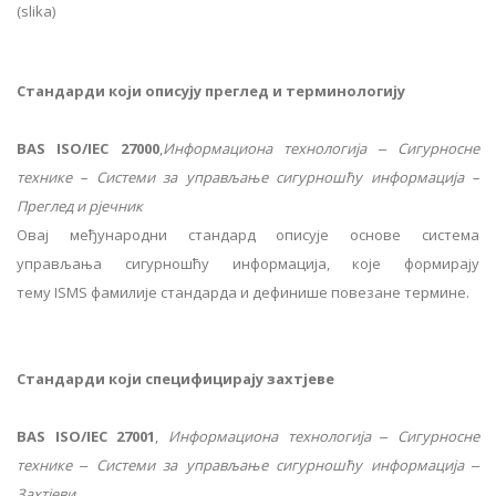
(slika)
Стандарди који описују преглед и терминологију
BAS ISO/IEC 27000
,
Информациона технологија ‒ Сигурносне
технике – Системи за управљање сигурношћу информација –
Преглед и рјечник
Овај међународни стандард описује основе система
управљања сигурношћу информација, које формирају
тему ISMS фамилије стандарда и дефинише повезане термине.
Стандарди који специфицирају захтјеве
BAS ISO/IEC 27001
,
Информациона технологија ‒ Сигурносне
технике ‒ Системи за управљање сигурношћу информација ‒
Захтјеви