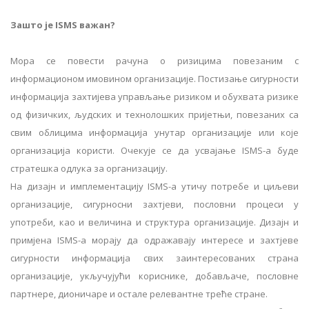
Зашто је ISMS важан?
Мора се повести рачуна о ризицима повезаним с
информационом имовином организације. Постизање сигурности
информација захтијева управљање ризиком и обухвата ризике
од физичких, људских и технолошких пријетњи, повезаних са
свим облицима информација унутар организације или које
организација користи. Очекује се да усвајање ISMS-а буде
стратешка одлука за организацију.
На дизајн и имплементацију ISMS-а утичу потребе и циљеви
организације, сигурносни захтјеви, пословни процеси у
употреби, као и величина и структура организације. Дизајн и
примјена ISMS-а морају да одражавају интересе и захтјеве
сигурности информација свих заинтересованих страна
организације, укључујући кориснике, добављаче, пословне
партнере, дионичаре и остале релевантне треће стране.