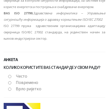
смјернице за контроле сигурности информација, за системе које
користе енергетска постројења и снабдјевачи енергијом.
BAS ISO 27799
,
Здравствена информатика ‒ Управљање
сигурношћу информација о здрављу кориштењем ISO/IEC 27002
ISO 27799 пружа здравственим организацијама адаптацију
смјерница ISO/IEC 27002 стандарда, на јединствен начин за
њихов индустријски сектор.
АНКЕТА
КОЛИКО КОРИСТИТЕ BAS СТАНДАРДЕ У СВОМ РАДУ?
Често
Повремено
Врло ријетко