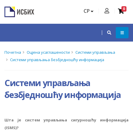
0
СР
Почетна
Оцјена усаглашености
Системи управљања
Системи управљања безбједношћу информација
Системи управљања
безбједношћу информација
Шта је систем управљања сигурношћу информација
(ISMS)?