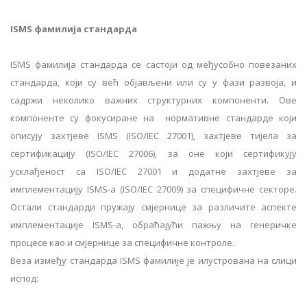
ISMS фамилија стандарда
ISMS фамилија стандарда се састоји од међусобно повезаних
стандарда, који су већ објављени или су у фази развоја, и
садржи неколико важних структурних компоненти. Ове
компоненте су фокусиране на нормативне стандарде који
описују захтјеве ISMS (ISO/IEC 27001), захтјеве тијела за
сертификацију (ISO/IEC 27006), за оне који сертификују
усклађеност са ISO/IEC 27001 и додатне захтјеве за
имплементацију ISMS-а (ISO/IEC 27009) за специфичне секторе.
Остали стандарди пружају смјернице за различите аспекте
имплементације ISMS-а, обраћајући пажњу на генеричке
процесе као и смјернице за специфичне контроле.
Веза између стандарда ISMS фамилије је илустрована на слици
испод: