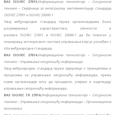
BAS ISO/IEC 27013
,
Информациона технологија ‒ Сигурносне
технике – Смјернице за интегрисану имплементацију стандарда
ISO/IEC 27001 и ISO/IEC 20000-1
Овај међународни стандард пружа организацијама боље
разумијевање карактеристика, сличности и
разлика ISO/IEC 27001 и ISO/IEC 20000-1 да би помогао у
планирању интегрисаног система управљања који је усклађен с
оба међународна стандарда.
BAS ISO/IEC 27014
,Информациона технологија ‒ Сигурносне
технике – Управљање сигурношћу информација
Овај међународни стандард пружа смјернице о принципима и
процесима за управљање сигурношћу информација, према
којим организације могу да процијене, усмјере и надгледају
управљање сигурношћу информација.
BAS ISO/IEC TR 27016
,Информациона технологија – Сигурносне
технике – Управљање сигурношћу информација – Организациона
економика