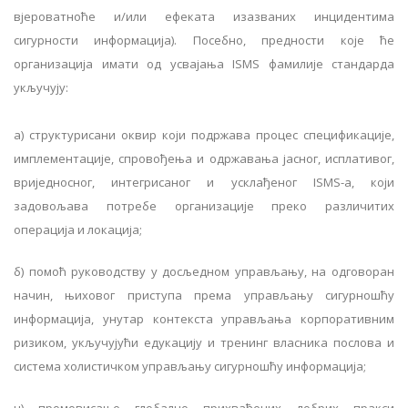
вјероватноће и/или ефеката изазваних инцидентима
сигурности информација). Посебно, предности које ће
организација имати од усвајања ISMS фамилије стандарда
укључују:
а) структурисани оквир који подржава процес спецификације,
имплементације, спровођења и одржавања јасног, исплативог,
вриједносног, интегрисаног и усклађеног ISMS-а, који
задовољава потребе организације преко различитих
операција и локација;
б) помоћ руководству у досљедном управљању, на одговоран
начин, њиховог приступа према управљању сигурношћу
информација, унутар контекста управљања корпоративним
ризиком, укључујући едукацију и тренинг власника послова и
система холистичком управљању сигурношћу информација;