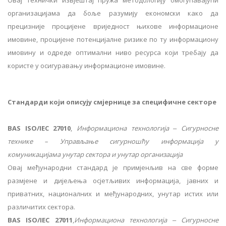
Овај технички извјештај пружа методологију омогућавајући
организацијама да боље разумију економски како да
прецизније процијене вриједност њихове информационе
имовине, процијене потенцијалне ризике по ту информациону
имовину и одреде оптимални ниво ресурса који требају да
користе у осигуравању информационе имовине.
Стандарди који описују смјернице за специфичне секторе
BAS ISO/IEC 27010
,
Информациона технологија ‒ Сигурносне
технике – Управљање сигурношћу информација у
комуникацијама унутар сектора и унутар организација
Овај међународни стандард је примјенљив на све форме
размјене и дијељења осјетљивих информација, јавних и
приватних, националних и међународних, унутар истих или
различитих сектора.
BAS ISO/IEC 27011
,
Информациона технологија ‒ Сигурносне