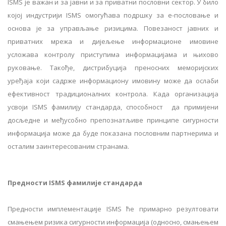
ISMS је важан и за јавни и за приватни пословни сектор. У било
којој индустрији ISMS омогућава подршку за е-пословање и
основа је за управљање ризицима. Повезаност јавних и
приватних мрежа и дијељење информационе имовине
усложава контролу приступима информацијама и њихово
руковање. Такође, дистрибуција преносних меморијских
уређаја који садрже информациону имовину може да ослаби
ефективност традиционалних контрола. Када организација
усвоји ISMS фамилију стандарда, способност да примијени
досљедне и међусобно препознатљиве принципе сигурности
информација може да буде показана пословним партнерима и
осталим заинтересованим странама.
Предности ISMS фамилије стандарда
Предности имплементације ISMS ће примарно резултовати
смањењем ризика сигурности информација (односно, смањењем