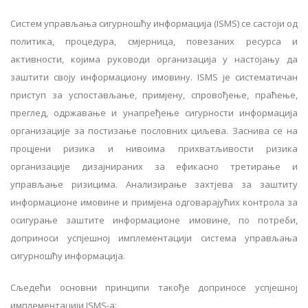
Систем управљања сигурношћу информација (ISMS) се састоји од
политика, процедура, смјерница, повезаних ресурса и
активности, којима руководи организација у настојању да
заштити своју информациону имовину. ISMS је систематичан
приступ за успостављање, примјену, спровођење, праћење,
преглед, одржавање и унапређење сигурности информација
организације за постизање пословних циљева. Заснива се на
процјени ризика и нивоима прихватљивости ризика
организације дизајнираних за ефикасно третирање и
управљање ризицима. Анализирање захтјева за заштиту
информационе имовине и примјена одговарајућих контрола за
осигурање заштите информационе имовине, по потреби,
доприноси успјешној имплементацији система управљања
сигурношћу информација.
Сљедећи основни принципи такође доприносе успјешној
имплементацији ISMS-a: