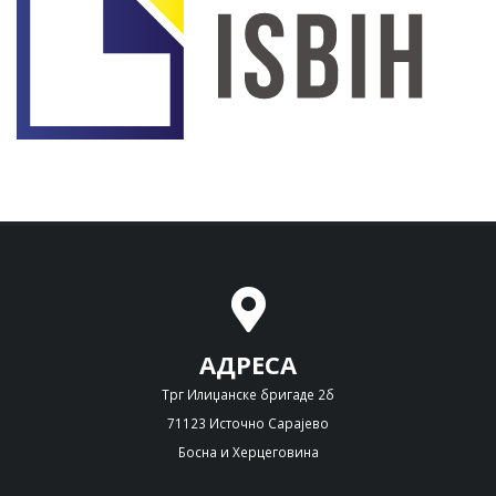
АДРЕСА
Трг Илиџанске бригаде 2б
71123 Источно Сарајево
Босна и Херцеговина