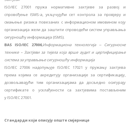
ISO/IEC 27001 пружа нормативне захтјеве за развој и
спровођење ISMS-а, укључујући сет контрола за провјеру и
смањење ризика повезаних с информационом имовином коју
организација жели да заштити спроводећи систем управљања
сигурношћу информација (ISMS).
BAS ISO/IEC 27006
,
Информациона технологија ‒ Сигурносне
технике – Захтјеви за тијела која врше аудит и цертифицирање
система за управљање сигурношћу информација
ISO/IEC 27006 надопуњује ISO/IEC 17021 у пружању захтјева
према којима се акредитују организације за сертификацију,
дозвољавајући тим организацијама да досљедно осигурају
сертификате о усклађености са захтјевима постављеним
у ISO/IEC 27001.
Стандарди који описују опште смјернице