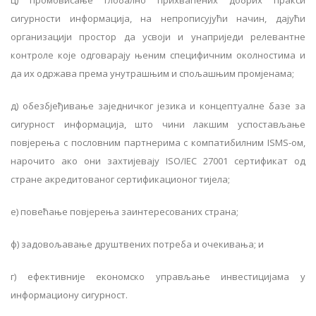
ц) промовисање глобално прихваћених добрих пракси
сигурности информација, на непрописујући начин, дајући
организацији простор да усвоји и унаприједи релевантне
контроле које одговарају њеним специфичним околностима и
да их одржава према унутрашњим и спољашњим промјенама;
д) обезбјеђивање заједничког језика и концептуалне базе за
сигурност информација, што чини лакшим успостављање
повјерења с пословним партнерима с компатибилним ISMS-ом,
нарочито ако они захтијевају ISO/IEC 27001 сертификат од
стране акредитованог сертификационог тијела;
е) повећање повјерења заинтересованих страна;
ф) задовољавање друштвених потреба и очекивања; и
г) ефективније економско управљање инвестицијама у
информациону сигурност.