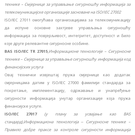
технике – Смјернице за управљање сигурношћу информација за
телекомуникацијске организације засноване на ISO/IEC 27002
ISO/IEC 27011 омогућава организацијама за телекомуникацију
да испуне основне захтјеве управљања сигурношћу
информација за повјерљивост, интегритет, доступност и било
које друге релевантне сигурносне особине.
BAS ISO/IEC TR 27015
,
Информационе технологије – Сигурносне
технике – Смјернице за управљање сигурношћу информација код
финансијских услуга
Овај технички извјештај пружа смјернице као додатак
смјерницама датим у ISO/IEC 27000 фамилији стандарда за
покретање, имплементацију, одржавање и унапређење
сигурности информација унутар организације која пружа
финансијске услуге.
ISO/IEC 27017
(у плану за усвајање као BAS
стандард),Информациона технологија ‒ Сигурносне технике –
Правило добре праксе за контроле сигурности информација