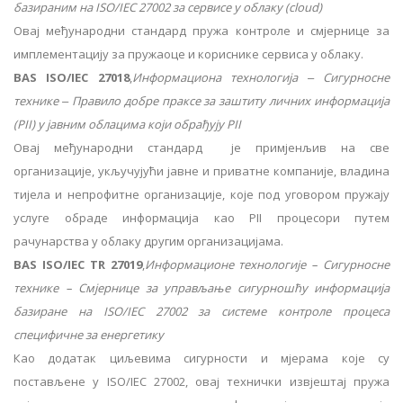
базираним на ISO/IEC 27002 за сервисе у облаку (cloud)
Овај међународни стандард пружа контроле и смјернице за
имплементацију за пружаоце и кориснике сервиса у облаку.
BAS ISO/IEC 27018
,
Информациона технологија ‒ Сигурносне
технике ‒ Правило добре праксе за заштиту личних информација
(PII) у јавним облацима који обрађују PII
Овај међународни стандард је примјенљив на све
организације, укључујући јавне и приватне компаније, владина
тијела и непрофитне организације, које под уговором пружају
услуге обраде информација као PII процесори путем
рачунарства у облаку другим организацијама.
BAS ISO/IEC TR 27019
,
Информационе технологије – Сигурносне
технике – Смјернице за управљање сигурношћу информација
базиране на ISO/IEC 27002 за системе контроле процеса
специфичне за енергетику
Као додатак циљевима сигурности и мјерама које су
постављене у ISO/IEC 27002, овај технички извјештај пружа