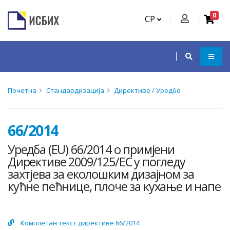
0
СР
Почетна
Стандардизација
Директиве / Уредбе
66/2014
Уредба (ЕU) 66/2014 о примјени
Директиве 2009/125/ЕC у погледу
захтјева за еколошким дизајном за
кућне пећнице, плоче за кухање и напе
Комплетан текст директиве 66/2014