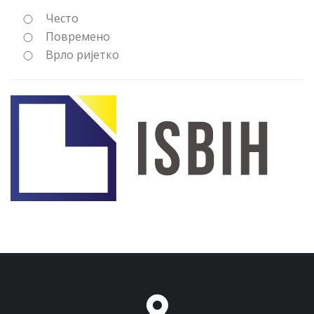
Често
Повремено
Врло ријетко