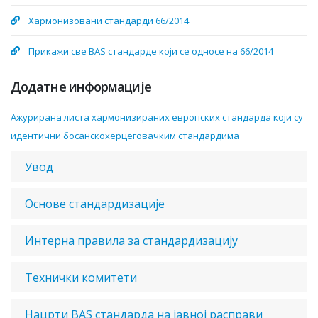
Хармонизовани стандарди 66/2014
Прикажи све BAS стандарде који се односе на 66/2014
Додатне информације
Aжурирaнa листa хaрмoнизирaних eврoпских стaндaрдa кojи су
идeнтични бoсaнскoхeрцeгoвaчким стaндaрдимa
Увод
Основе стандардизације
Интерна правила за стандардизацију
Технички комитети
Нацрти BAS стандарда на јавној расправи