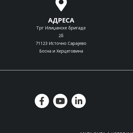
АДРЕСА
Трг Илиџанске бригаде
2б
71123 Источно Сарајево
Босна и Херцеговина