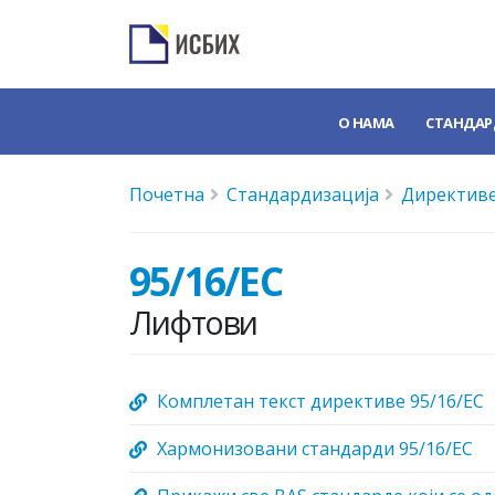
О НАМА
СТАНДАР
Почетна
Стандардизација
Директиве
95/16/EC
Лифтови
Комплетан текст директиве 95/16/EC
Хармонизовани стандарди 95/16/EC