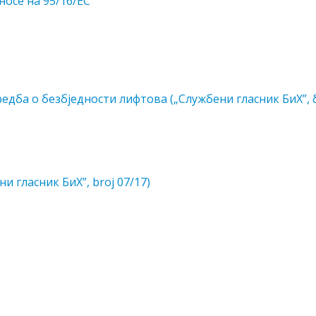
носе на 95/16/EC
едба о безбједности лифтова („Службени гласник БиХ”, 
 гласник БиХ”, broj 07/17)