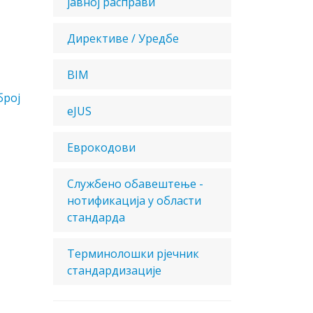
јавној расправи
Директиве / Уредбе
BIM
број
eJUS
Еврокодови
Службено обавештење -
нотификација у области
стандарда
Терминолошки рјечник
стандардизације