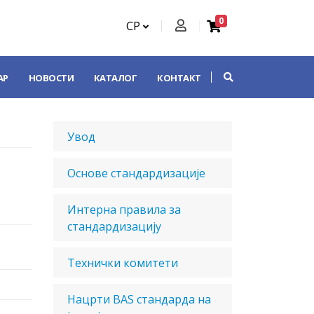
0
СР
АР
НОВОСТИ
КАТАЛОГ
КОНТАКТ
Увод
Основе стандардизације
Интерна правила за
стандардизацију
Технички комитети
Нацрти BAS стандарда на