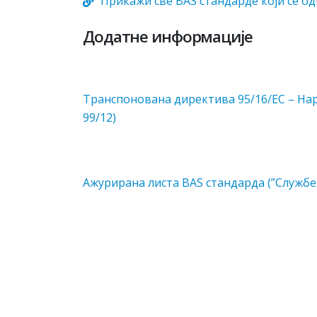
Прикажи све BAS стандарде који се од
Додатне информације
Транспонована директива 95/16/EC – Нар
99/12)
Aжурирaнa листa BAS стaндaрдa (”Службени