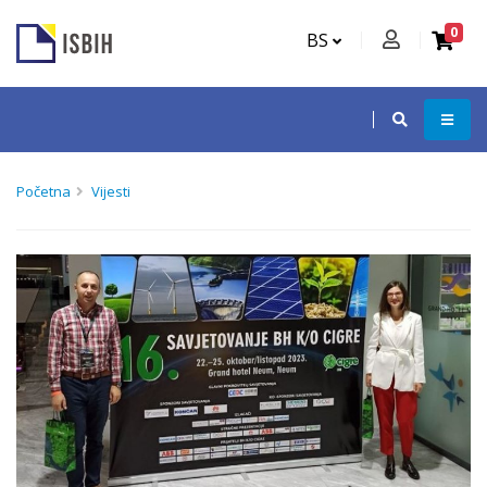
0
BS
Početna
Vijesti