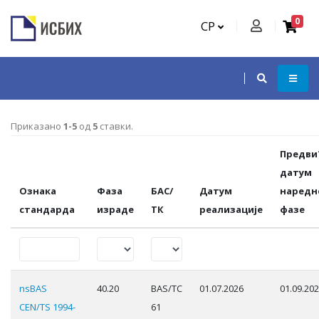
0
СР
Приказано
1-5
од
5
ставки.
Предви
датум
Ознака
Фаза
БАС/
Датум
наредн
стандарда
израде
ТК
реализације
фазе
nsBAS
40.20
BAS/TC
01.07.2026
01.09.20
CEN/TS 1994-
61