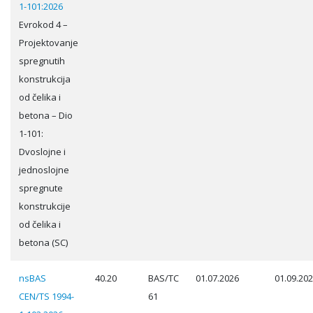
1-101:2026
Evrokod 4 –
Projektovanje
spregnutih
konstrukcija
od čelika i
betona – Dio
1-101:
Dvoslojne i
jednoslojne
spregnute
konstrukcije
od čelika i
betona (SC)
nsBAS
40.20
BAS/TC
01.07.2026
01.09.20
CEN/TS 1994-
61