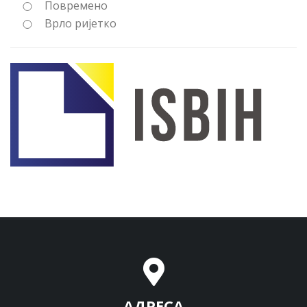
Повремено
Врло ријетко
АДРЕСА