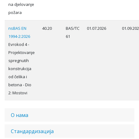
na djelovanje
požara
nsBAS EN
40.20
BAS/TC
01.07.2026
01.09.20
1994-2:2026
61
Evrokod 4 -
Projektovanje
spregnutih
konstrukcija
od čelika i
betona - Dio
2: Mostovi
О нама
Стандардизација