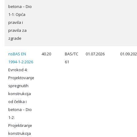
betona – Dio
1-1: Opća
pravila i
pravila za
zgrade
nsBAS EN
40.20
BAS/TC
01.07.2026
01.09.20
1994-1-2:2026
61
Evrokod 4:
Projektovanje
spregnutih
konstrukcija
od čelika i
betona – Dio
1-2:
Projektiranje
konstrukcija