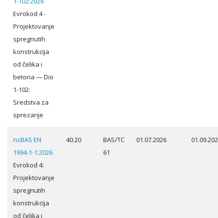
1-102:2026
Evrokod 4 -
Projektovanje
spregnutih
konstrukcija
od čelika i
betona — Dio
1-102:
Sredstva za
sprezanje
nsBAS EN
40.20
BAS/TC
01.07.2026
01.09.20
1994-1-1:2026
61
Evrokod 4:
Projektovanje
spregnutih
konstrukcija
od čelika i