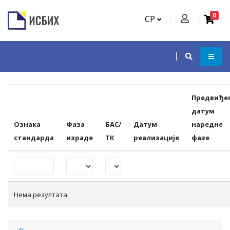
0
СР
Предвиђе
датум
Ознака
Фаза
БАС/
Датум
наредне
стандарда
израде
ТК
реализације
фазе
Нема резултата.