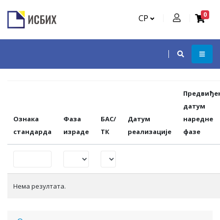
0
СР
Предвиђе
датум
Ознака
Фаза
БАС/
Датум
наредне
стандарда
израде
ТК
реализације
фазе
Нема резултата.