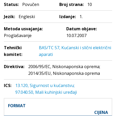
Status:
Povučen
Broj strana:
10
Jezik:
Engleski
Izdanje:
1.
Metoda usvajanja:
Datum objave:
Proglašavanje
10.07.2007
Tehnički
BAS/TC 57, Kućanski i slični električni
komitet:
aparati
Direktiva:
2006/95/EC, Niskonaponska oprema;
2014/35/EU, Niskonaponska oprema
ICS:
13.120, Sigurnost u kućanstvu;
97.040.50, Mali kuhinjski uređaji
FORMAT
CIJENA