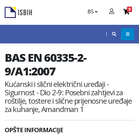
0
BS
BAS EN 60335-2-
9/A1:2007
Kućanski i slični električni uređaji -
Sigurnost - Dio 2-9: Posebni zahtjevi za
roštilje, tostere i slične prijenosne uređaje
za kuhanje, Amandman 1
OPŠTE INFORMACIJE