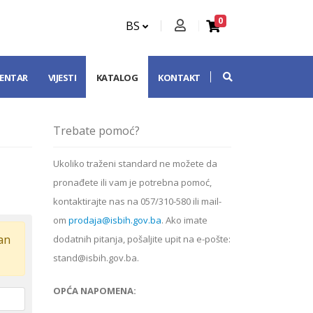
0
BS
CENTAR
VIJESTI
KATALOG
KONTAKT
Trebate pomoć?
Ukoliko
traženi standard
ne možete da
pronađete ili vam je potrebna pomoć,
kontaktirajte nas na 057/310-580 ili mail-
om
prodaja@isbih.gov.ba
. Ako imate
dan
dodatnih pitanja, pošaljite upit na e-pošte:
stand@isbih.gov.ba.
OPĆA NAPOMENA: