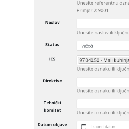
Unesite referentnu ozna
Primjer 2: 9001
Naslov
Unesite naslov ili ključn
Status
ICS
97.040.50 - Mali kuhinj
Unesite оznaku ili ključn
Direktive
Unеsitе oznaku ili klјučn
Tehnički
komitet
Unesite оznaku ili ključ
Datum objave
Izaberi datum