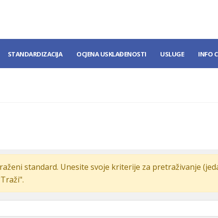
STANDARDIZACIJA
OCJENA USKLAĐENOSTI
USLUGE
INFO 
raženi standard. Unesite svoje kriterije za pretraživanje (je
"Traži".