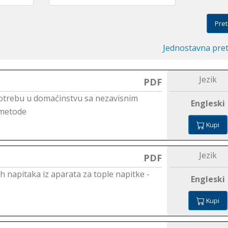
Pret
Jednostavna pre
Jezik
PDF
potrebu u domaćinstvu sa nezavisnim
Engleski
t metode
Kupi
Jezik
PDF
ih napitaka iz aparata za tople napitke -
Engleski
Kupi