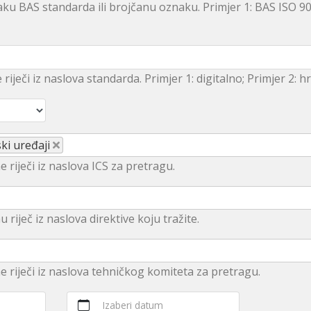
ku BAS standarda ili brojčanu oznaku. Primjer 1: BAS ISO 9
e riječi iz naslova standarda. Primjer 1: digitalno; Primjer 2: 
ski uređaji
e riječi iz naslova ICS za pretragu.
u rijеč iz nаslоvа dirеktivе kојu trаžitе.
ne riječi iz naslova tehničkog komiteta za pretragu.
Izaberi datum