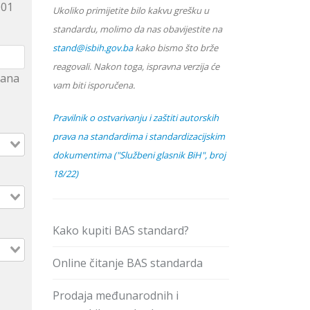
001
Ukoliko primijetite bilo kakvu grešku u
standardu, molimo da nas obavijestite na
stand@isbih.gov.ba
kako bismo što brže
reagovali. Nakon toga, ispravna verzija će
hrana
vam biti isporučena.
Pravilnik o ostvarivanju i zaštiti autorskih
prava na standardima i standardizacijskim
dokumentima ("Službeni glasnik BiH", broj
18/22)
Kako kupiti BAS standard?
Online čitanje BAS standarda
Prodaja međunarodnih i