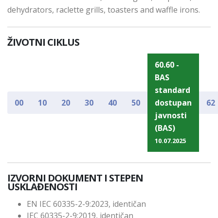
dehydrators, raclette grills, toasters and waffle irons.
ŽIVOTNI CIKLUS
60.60 -
BAS
standard
00
10
20
30
40
50
dostupan
62
javnosti
(BAS)
10.07.2025
IZVORNI DOKUMENT I STEPEN
USKLAĐENOSTI
EN IEC 60335-2-9:2023, identičan
IEC 60335-2-9:2019, identičan