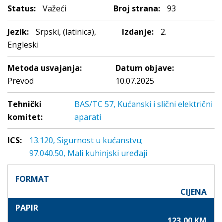
Status:
Važeći
Broj strana:
93
Jezik:
Srpski, (latinica),
Izdanje:
2.
Engleski
Metoda usvajanja:
Datum objave:
Prevod
10.07.2025
Tehnički
BAS/TC 57, Kućanski i slični električni
komitet:
aparati
ICS:
13.120, Sigurnost u kućanstvu;
97.040.50, Mali kuhinjski uređaji
FORMAT
CIJENA
PAPIR
123,00 KM