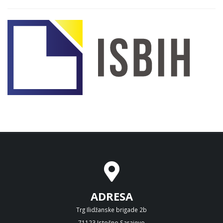
ADRESA
Trg Ilidžanske brigade 2b
71123 Istočno Sarajevo